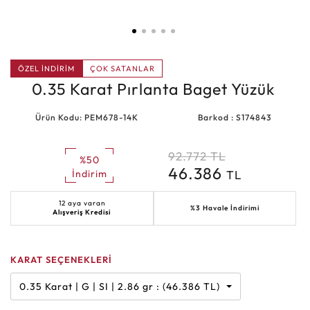
ÖZEL İNDİRİM
ÇOK SATANLAR
0.35 Karat Pırlanta Baget Yüzük
Ürün Kodu: PEM678-14K
Barkod : S174843
92.772
TL
%50
46.386
TL
İndirim
12 aya varan
%3 Havale İndirimi
Alışveriş Kredisi
KARAT SEÇENEKLERİ
0.35 Karat | G | SI | 2.86 gr : (46.386 TL)