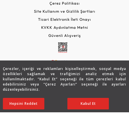
Çerez Politikası
Site Kullanım ve Gizlilik Şartları
Ticari Elektronik İleti Onayı
KVKK Aydınlatma Metni
Güvenli Alışveriş
Çerezler, içeriği ve reklamları kişiselleştirmek, sosyal medya
özellikleri sağlamak ve trafiğimizi analiz etmek için
kullanılmaktadır. “Kabul Et” seçeneği ile tüm çerezleri kabul
edebilirsiniz veya “Çerez Ayarları” seçeneği ile ayarları
© 2026 Assos Diamond
düzenleyebilirsiniz.
92.772
TL
SATIN ALIN
Copyright © 2026 Assos Pırlanta - Bu sitenin tüm hakları
Hepsini Reddet
Ayarları Düzenle
Kabul Et
46.386
TL
saklıdır.