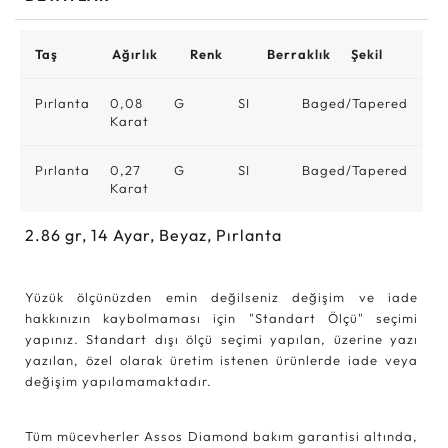
Taş
Ağırlık
Renk
Berraklık
Şekil
Pırlanta
0,08
G
SI
Baged/Tapered
Karat
Pırlanta
0,27
G
SI
Baged/Tapered
Karat
2.86
gr,
14
Ayar, Beyaz, Pırlanta
Yüzük ölçünüzden emin değilseniz değişim ve iade
hakkınızın kaybolmaması için "Standart Ölçü" seçimi
yapınız. Standart dışı ölçü seçimi yapılan, üzerine yazı
yazılan, özel olarak üretim istenen ürünlerde iade veya
değişim yapılamamaktadır.
Tüm mücevherler Assos Diamond bakım garantisi altında,