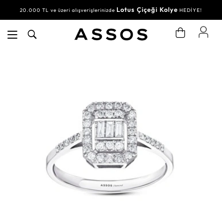
Lotus Çiçeği Kolye
20.000 TL ve üzeri alışverişlerinizde
HEDİYE!