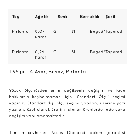
Taş
Ağırlık
Renk
Berraklık
Şekil
Pırlanta
0,07
G
SI
Baged/Tapered
Karat
Pırlanta
0,26
G
SI
Baged/Tapered
Karat
1.95
gr,
14
Ayar, Beyaz, Pırlanta
Yüzük ölçünüzden emin değilseniz değişim ve iade
hakkınızın kaybolmaması için "Standart Ölçü" seçimi
yapınız. Standart dışı ölçü seçimi yapılan, üzerine yazı
yazılan, özel olarak üretim istenen ürünlerde iade veya
değişim yapılamamaktadır.
Tüm mücevherler Assos Diamond bakım garantisi