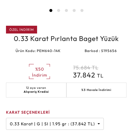
ÖZEL İNDİRİM
0.33 Karat Pırlanta Baget Yüzük
Ürün Kodu: PEM640-14K
Barkod : S195656
75.684
TL
%50
37.842
TL
İndirim
12 aya varan
%3 Havale İndirimi
Alışveriş Kredisi
KARAT SEÇENEKLERİ
0.33 Karat | G | SI | 1.95 gr : (37.842 TL)