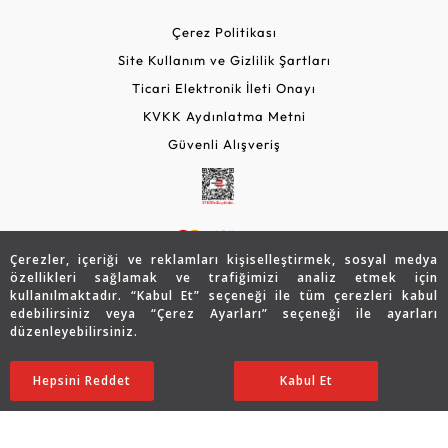
Çerez Politikası
Site Kullanım ve Gizlilik Şartları
Ticari Elektronik İleti Onayı
KVKK Aydınlatma Metni
Güvenli Alışveriş
Çerezler, içeriği ve reklamları kişiselleştirmek, sosyal medya
özellikleri sağlamak ve trafiğimizi analiz etmek için
kullanılmaktadır. “Kabul Et” seçeneği ile tüm çerezleri kabul
edebilirsiniz veya “Çerez Ayarları” seçeneği ile ayarları
© 2026 Assos Diamond
düzenleyebilirsiniz.
75.684
TL
SATIN ALIN
Copyright © 2026 Assos Pırlanta - Bu sitenin tüm hakları
Hepsini Reddet
Ayarları Düzenle
Kabul Et
37.842
TL
saklıdır.