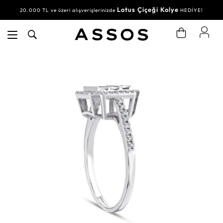
Lotus Çiçeği Kolye
20.000 TL ve üzeri alışverişlerinizde
HEDİYE!