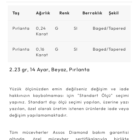
Taş
Ağırlık
Renk
Berraklık
Şekil
Pırlanta
0,24
G
SI
Baged/Tapered
Karat
Pırlanta
0,16
G
SI
Baged/Tapered
Karat
2.23
gr,
14
Ayar, Beyaz, Pırlanta
Yüzük ölçünüzden emin değilseniz değişim ve iade
hakkınızın kaybolmaması için "Standart Ölçü" seçimi
yapınız. Standart dışı ölçü seçimi yapılan, üzerine yazı
yazılan, özel olarak üretim istenen ürünlerde iade veya
değişim yapılamamaktadır.
Tüm mücevherler Assos Diamond bakım garantisi
altında, özel mücevher sertifikalarıyla birlikte