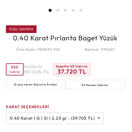
ÖZEL İNDİRİM
0.40 Karat Pırlanta Baget Yüzük
Ürün Kodu: PEM592-14K
Barkod : S114261
79.410
TL
Sepette %5 İndirim
%50
37.720
TL
39.705
TL
İndirim
12 aya varan
Alışveriş Kredisi
%3 Havale İndirimi
KARAT SEÇENEKLERİ
0.40 Karat | G | SI | 2.23 gr : (39.705 TL)