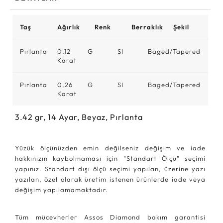
Taş
Ağırlık
Renk
Berraklık
Şekil
Pırlanta
0,12
G
SI
Baged/Tapered
Karat
Pırlanta
0,26
G
SI
Baged/Tapered
Karat
3.42
gr,
14
Ayar, Beyaz, Pırlanta
Yüzük ölçünüzden emin değilseniz değişim ve iade
hakkınızın kaybolmaması için "Standart Ölçü" seçimi
yapınız. Standart dışı ölçü seçimi yapılan, üzerine yazı
yazılan, özel olarak üretim istenen ürünlerde iade veya
değişim yapılamamaktadır.
Tüm mücevherler Assos Diamond bakım garantisi