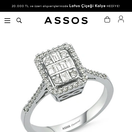
Lotus Çiçeği Kolye
20.000 TL ve üzeri alışverişlerinizde
HEDİYE!