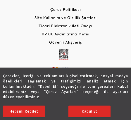
Çerez Politikası
Site Kullanım ve Gizlilik Şartları
Ticari Elektronik İleti Onayı
KVKK Aydınlatma Metni
Güvenli Alışveriş
Çerezler, içeriği ve reklamları kişiselleştirmek, sosyal medya
özellikleri sağlamak ve trafiğimizi analiz etmek için
kullanılmaktadır. “Kabul Et” seçeneği ile tüm çerezleri kabul
edebilirsiniz veya “Çerez Ayarları” seçeneği ile ayarları
© 2026 Assos Diamond
düzenleyebilirsiniz.
93.650
TL
SATIN ALIN
Copyright © 2026 Assos Pırlanta - Bu sitenin tüm hakları
Hepsini Reddet
Ayarları Düzenle
Kabul Et
46.825
TL
saklıdır.