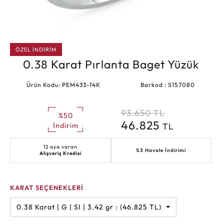
ÖZEL İNDİRİM
0.38 Karat Pırlanta Baget Yüzük
Ürün Kodu: PEM433-14K
Barkod : S157080
93.650
TL
%50
46.825
TL
İndirim
12 aya varan
%3 Havale İndirimi
Alışveriş Kredisi
KARAT SEÇENEKLERİ
0.38 Karat | G | SI | 3.42 gr : (46.825 TL)