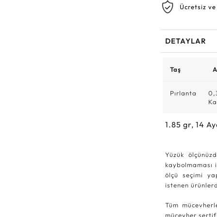
Ücretsiz ve
DETAYLAR
Taş
A
Pırlanta
0,
Ka
1.85
gr,
14
Ay
Yüzük ölçünüzd
kaybolmaması iç
ölçü seçimi ya
istenen ürünle
Tüm mücevherle
mücevher sertifi