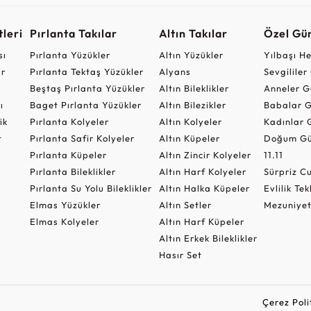
leri
Pırlanta Takılar
Altın Takılar
Özel Gü
sı
Pırlanta Yüzükler
Altın Yüzükler
Yılbaşı H
ar
Pırlanta Tektaş Yüzükler
Alyans
Sevgilile
Beştaş Pırlanta Yüzükler
Altın Bileklikler
Anneler G
ı
Baget Pırlanta Yüzükler
Altın Bilezikler
Babalar G
ik
Pırlanta Kolyeler
Altın Kolyeler
Kadınlar 
t
Pırlanta Safir Kolyeler
Altın Küpeler
Doğum Gü
Pırlanta Küpeler
Altın Zincir Kolyeler
11.11
Pırlanta Bileklikler
Altın Harf Kolyeler
Sürpriz 
Pırlanta Su Yolu Bileklikler
Altın Halka Küpeler
Evlilik Tek
Elmas Yüzükler
Altın Setler
Mezuniyet
Elmas Kolyeler
Altın Harf Küpeler
Altın Erkek Bileklikler
Hasır Set
Çerez Poli