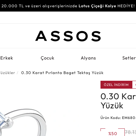
20.000 TL ve üzeri alışverişlerinizde
Lotus Çiçeği Kolye
HEDİYE!
Erkek
Çocuk
Alyans
Setle
Yüzükler
0.30 Karat Pırlanta Baget Tektaş Yüzük
ÖZEL İNDİRİM
0.30 Kar
Yüzük
Ürün Kodu: EM680
78.1
%50