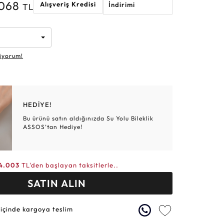
.068
Alışveriş Kredisi
İndirimi
TL
Altın Hasır Setler
Elmas Bilezikler
Altın Tesbihler
Violet
Burç
iyorum!
HEDİYE!
Bu ürünü satın aldığınızda Su Yolu Bileklik
ASSOS’tan Hediye!
4.003
TL'den başlayan taksitlerle..
SATIN ALIN
 içinde kargoya teslim