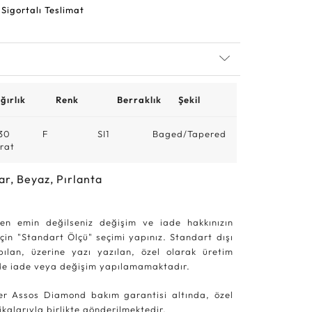
 Sigortalı Teslimat
ğırlık
Renk
Berraklık
Şekil
30
F
SI1
Baged/Tapered
rat
ar, Beyaz, Pırlanta
en emin değilseniz değişim ve iade hakkınızın
in "Standart Ölçü" seçimi yapınız. Standart dışı
pılan, üzerine yazı yazılan, özel olarak üretim
rde iade veya değişim yapılamamaktadır.
r Assos Diamond bakım garantisi altında, özel
kalarıyla birlikte gönderilmektedir.