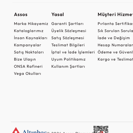
Assos
Yasal
Müşteri Hizmet
Marka Hikayemiz
Garanti Şartları
Pırlanta Sertifika
Kataloglarımız
Üyelik Sözleşmesi
Sık Sorulan Sorul
İnsan Kaynakları
Satış Sözleşmesi
İade ve Değişim
Kampanyalar
Teslimat Bilgileri
Hesap Numaralar
Satış Noktaları
İptal ve İade İşlemleri
Ödeme ve Güvenl
Bize Ulaşın
Uyum Politikamız
Kargo ve Teslima
ONSA Rafineri
Kullanım Şartları
Vega Okulları