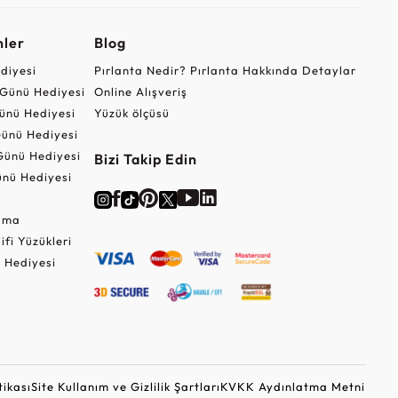
nler
Blog
ediyesi
Pırlanta Nedir? Pırlanta Hakkında Detaylar
r Günü Hediyesi
Online Alışveriş
ünü Hediyesi
Yüzük ölçüsü
ünü Hediyesi
Günü Hediyesi
Bizi Takip Edin
nü Hediyesi
Cuma
lifi Yüzükleri
 Hediyesi
tikası
Site Kullanım ve Gizlilik Şartları
KVKK Aydınlatma Metni