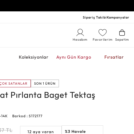
Sipariş Takibi
Kampanyalar
Hesabım
Favorilerim
Sepetim
r
Koleksiyonlar
Aynı Gün Kargo
Fırsatlar
ÇOK SATANLAR
SON 1 ÜRÜN
at Pırlanta Baget Tektaş
-14K
Barkod : S172177
37
TL
%3 Havale
12 aya varan