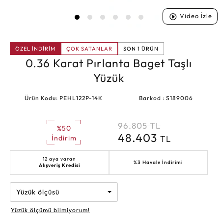
Video İzle
ÖZEL İNDİRİM
ÇOK SATANLAR
SON 1 ÜRÜN
0.36 Karat Pırlanta Baget Taşlı
Yüzük
Ürün Kodu: PEHL122P-14K
Barkod : S189006
96.805
TL
%50
48.403
TL
İndirim
12 aya varan
%3 Havale İndirimi
Alışveriş Kredisi
Yüzük ölçüsü
Yüzük ölçümü bilmiyorum!