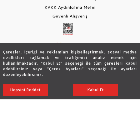
KVKK Aydınlatma Metni
Güvenli Alışveriş
Çerezler, içeriği ve reklamları kişiselleştirmek, sosyal medya
özellikleri sağlamak ve trafiğimizi analiz etmek için
kullanılmaktadır. “Kabul Et” seçeneği ile tüm çerezleri kabul
edebilirsiniz veya “Çerez Ayarları” seçeneği ile ayarları
© 2026 Assos Diamond
düzenleyebilirsiniz.
96.805
TL
SATIN ALIN
Copyright © 2026 Assos Pırlanta - Bu sitenin tüm hakları
Hepsini Reddet
Ayarları Düzenle
Kabul Et
48.403
TL
saklıdır.