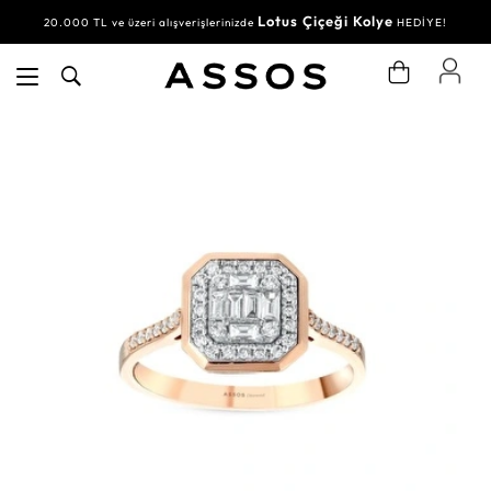
Lotus Çiçeği Kolye
20.000 TL ve üzeri alışverişlerinizde
HEDİYE!