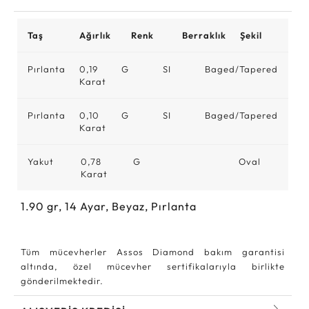
Taş
Ağırlık
Renk
Berraklık
Şekil
Pırlanta
0,19
G
SI
Baged/Tapered
Karat
Pırlanta
0,10
G
SI
Baged/Tapered
Karat
Yakut
0,78
G
Oval
Karat
1.90
gr,
14
Ayar, Beyaz, Pırlanta
Tüm mücevherler Assos Diamond bakım garantisi
altında, özel mücevher sertifikalarıyla birlikte
gönderilmektedir.