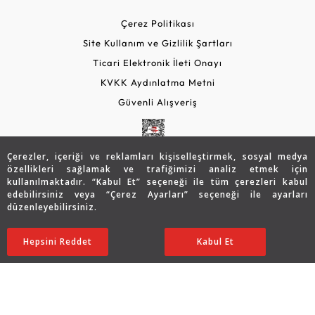
Çerez Politikası
Site Kullanım ve Gizlilik Şartları
Ticari Elektronik İleti Onayı
KVKK Aydınlatma Metni
Güvenli Alışveriş
Çerezler, içeriği ve reklamları kişiselleştirmek, sosyal medya
özellikleri sağlamak ve trafiğimizi analiz etmek için
kullanılmaktadır. “Kabul Et” seçeneği ile tüm çerezleri kabul
edebilirsiniz veya “Çerez Ayarları” seçeneği ile ayarları
düzenleyebilirsiniz.
© 2026 Assos Diamond
78.837
TL
SATIN ALIN
Hepsini Reddet
Ayarları Düzenle
Kabul Et
39.419
TL
Copyright © 2026 Assos Pırlanta - Bu sitenin tüm hakları
saklıdır.