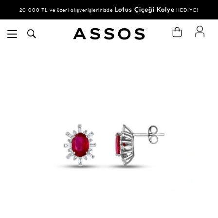
Lotus Çiçeği Kolye
20.000 TL ve üzeri alışverişlerinizde
HEDİYE!