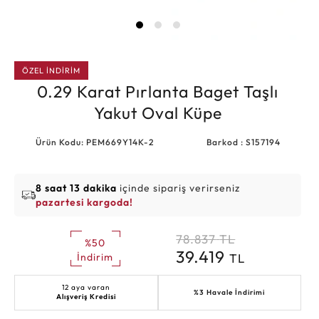
ÖZEL İNDİRİM
0.29 Karat Pırlanta Baget Taşlı
Yakut Oval Küpe
Ürün Kodu: PEM669Y14K-2
Barkod : S157194
8 saat 13 dakika
içinde sipariş verirseniz
pazartesi kargoda!
78.837
TL
%50
39.419
TL
İndirim
12 aya varan
%3 Havale İndirimi
Alışveriş Kredisi