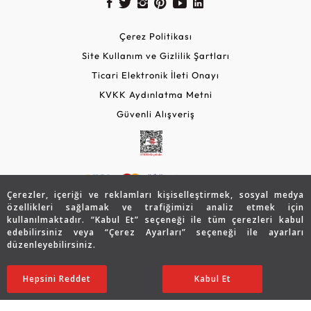
Çerez Politikası
Site Kullanım ve Gizlilik Şartları
Ticari Elektronik İleti Onayı
KVKK Aydınlatma Metni
Güvenli Alışveriş
Çerezler, içeriği ve reklamları kişiselleştirmek, sosyal medya
özellikleri sağlamak ve trafiğimizi analiz etmek için
kullanılmaktadır. “Kabul Et” seçeneği ile tüm çerezleri kabul
edebilirsiniz veya “Çerez Ayarları” seçeneği ile ayarları
© 2026 Assos Diamond
düzenleyebilirsiniz.
60.059
TL
Sepette %15 İndirim
Copyright © 2026 Assos Pırlanta - Bu sitenin tüm hakları
SATIN ALIN
Hepsini Reddet
Ayarları Düzenle
Kabul Et
36.036
TL
30.631 TL
saklıdır.