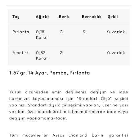
Taş
Ağırlık
Renk
Berraklık
Şekil
Pırlanta
0,18
G
SI
Yuvarlak
Karat
Ametist
0,82
G
Yuvarlak
Karat
1.67
gr,
14
Ayar, Pembe, Pırlanta
Yüzük ölçünüzden emin değilseniz değişim ve iade
hakkınızın kaybolmaması için "Standart Ölçü" seçimi
yapınız. Standart dışı ölçü seçimi yapılan, üzerine yazı
yazılan, özel olarak üretim istenen ürünlerde iade veya
değişim yapılamamaktadır.
Tüm mücevherler Assos Diamond bakım garantisi