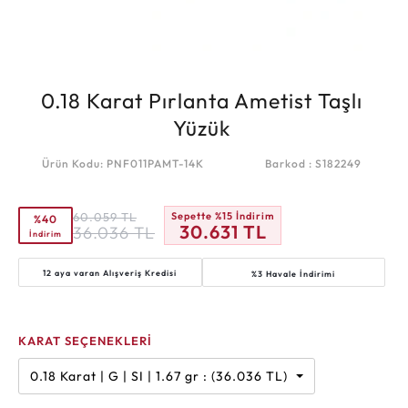
0.18 Karat Pırlanta Ametist Taşlı
Yüzük
Ürün Kodu: PNF011PAMT-14K
Barkod : S182249
60.059
TL
Sepette %15 İndirim
%40
30.631
TL
36.036
TL
İndirim
12 aya varan
Alışveriş Kredisi
%3 Havale İndirimi
KARAT SEÇENEKLERİ
0.18 Karat | G | SI | 1.67 gr : (36.036 TL)