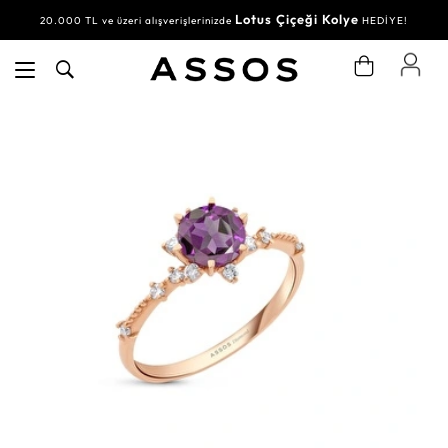
Lotus Çiçeği Kolye
20.000 TL ve üzeri alışverişlerinizde
HEDİYE!