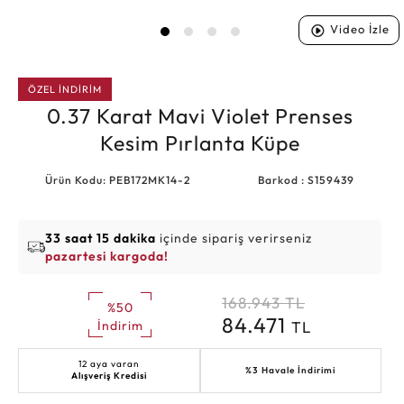
Video İzle
ÖZEL İNDİRİM
0.37 Karat Mavi Violet Prenses
Kesim Pırlanta Küpe
Ürün Kodu: PEB172MK14-2
Barkod : S159439
33 saat 15 dakika
içinde sipariş verirseniz
pazartesi kargoda!
168.943
TL
%50
84.471
TL
İndirim
12 aya varan
%3 Havale İndirimi
Alışveriş Kredisi