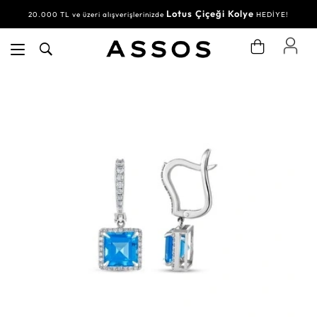
Lotus Çiçeği Kolye
20.000 TL ve üzeri alışverişlerinizde
HEDİYE!