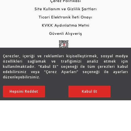
Çerez Politikası
Site Kullanım ve Gizlilik Şartları
Ticari Elektronik İleti Onayı
KVKK Aydınlatma Metni
Güvenli Alışveriş
Çerezler, içeriği ve reklamları kişiselleştirmek, sosyal medya
özellikleri sağlamak ve trafiğimizi analiz etmek için
kullanılmaktadır. “Kabul Et” seçeneği ile tüm çerezleri kabul
edebilirsiniz veya “Çerez Ayarları” seçeneği ile ayarları
düzenleyebilirsiniz.
© 2026 Assos Diamond
168.943
TL
SATIN ALIN
Hepsini Reddet
Ayarları Düzenle
Kabul Et
84.471
TL
Copyright © 2026 Assos Pırlanta - Bu sitenin tüm hakları
saklıdır.