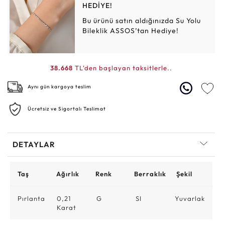
HEDİYE!
Bu ürünü satın aldığınızda Su Yolu
Bileklik ASSOS’tan Hediye!
38.668
TL'den başlayan taksitlerle..
Aynı gün kargoya teslim
Ücretsiz ve Sigortalı Teslimat
DETAYLAR
Taş
Ağırlık
Renk
Berraklık
Şekil
Pırlanta
0,21
G
SI
Yuvarlak
Karat