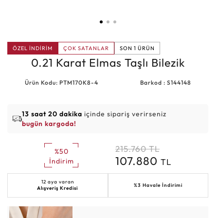
ÖZEL İNDİRİM
ÇOK SATANLAR
SON 1 ÜRÜN
0.21 Karat Elmas Taşlı Bilezik
Ürün Kodu: PTM170K8-4
Barkod : S144148
13 saat 20 dakika
içinde sipariş verirseniz
bugün kargoda!
215.760
TL
%50
107.880
TL
İndirim
12 aya varan
%3 Havale İndirimi
Alışveriş Kredisi