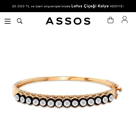
Lotus Çiçeği Kolye
20.000 TL ve üzeri alışverişlerinizde
HEDİYE!