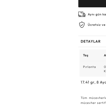
Aynı gün k
Ücretsiz ve
DETAYLAR
Taş
A
Pırlanta
0
K
17.41
gr,
8
Ay
Tüm mücevherle
mücevher sertifi