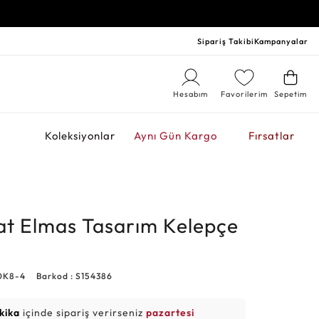
Sipariş Takibi
Kampanyalar
Hesabım
Favorilerim
Sepetim
r
Koleksiyonlar
Aynı Gün Kargo
Fırsatlar
at Elmas Tasarım Kelepçe
0K8-4
Barkod : S154386
kika
içinde sipariş verirseniz
pazartesi