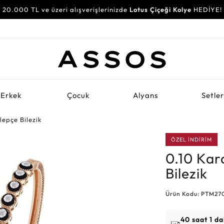
20.000 TL ve üzeri alışverişlerinizde
Lotus Çiçeği Kolye
HEDİYE!
Erkek
Çocuk
Alyans
Setle
epçe Bilezik
ÖZEL İNDİRİM
0.10 Kar
Bilezik
Ürün Kodu: PTM27
40 saat 1 da