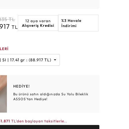
Altın Hasır Setler
Elmas Bilezikler
Altın Tesbihler
Violet
Burç
835
TL
%3 Havale
12 aya varan
.917
Alışveriş Kredisi
İndirimi
TL
LERİ
Karat | G | SI | 17.41 gr : (88.917 TL)
HEDİYE!
Bu ürünü satın aldığınızda Su Yolu Bileklik
ASSOS’tan Hediye!
31.871
TL'den başlayan taksitlerle..