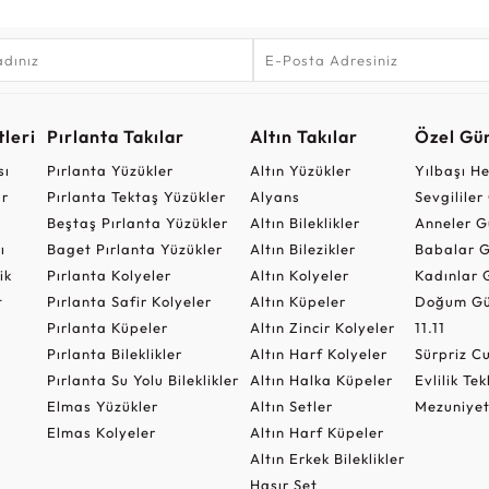
leri
Pırlanta Takılar
Altın Takılar
Özel Gü
sı
Pırlanta Yüzükler
Altın Yüzükler
Yılbaşı H
ar
Pırlanta Tektaş Yüzükler
Alyans
Sevgilile
Beştaş Pırlanta Yüzükler
Altın Bileklikler
Anneler G
ı
Baget Pırlanta Yüzükler
Altın Bilezikler
Babalar G
ik
Pırlanta Kolyeler
Altın Kolyeler
Kadınlar 
t
Pırlanta Safir Kolyeler
Altın Küpeler
Doğum Gü
Pırlanta Küpeler
Altın Zincir Kolyeler
11.11
Pırlanta Bileklikler
Altın Harf Kolyeler
Sürpriz 
Pırlanta Su Yolu Bileklikler
Altın Halka Küpeler
Evlilik Tek
Elmas Yüzükler
Altın Setler
Mezuniyet
Elmas Kolyeler
Altın Harf Küpeler
Altın Erkek Bileklikler
Hasır Set