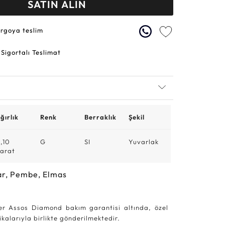
SATIN ALIN
argoya teslim
 Sigortalı Teslimat
ğırlık
Renk
Berraklık
Şekil
,10
G
SI
Yuvarlak
arat
ar, Pembe, Elmas
r Assos Diamond bakım garantisi altında, özel
kalarıyla birlikte gönderilmektedir.