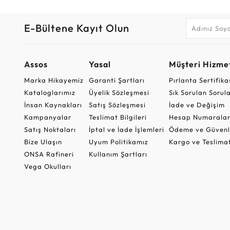
E-Bültene Kayıt Olun
Assos
Yasal
Müşteri Hizmet
Marka Hikayemiz
Garanti Şartları
Pırlanta Sertifika
Kataloglarımız
Üyelik Sözleşmesi
Sık Sorulan Sorul
İnsan Kaynakları
Satış Sözleşmesi
İade ve Değişim
Kampanyalar
Teslimat Bilgileri
Hesap Numaralar
Satış Noktaları
İptal ve İade İşlemleri
Ödeme ve Güvenl
Bize Ulaşın
Uyum Politikamız
Kargo ve Teslima
ONSA Rafineri
Kullanım Şartları
Vega Okulları