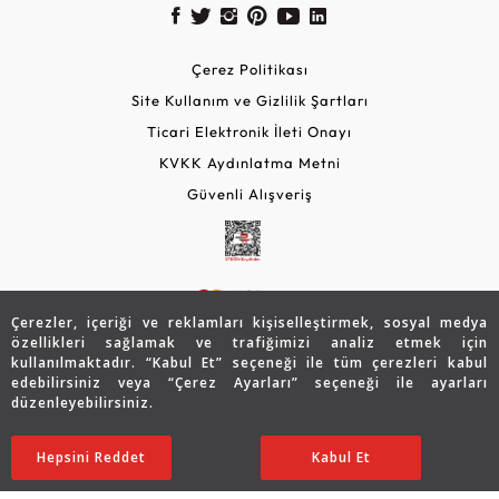
Çerez Politikası
Site Kullanım ve Gizlilik Şartları
Ticari Elektronik İleti Onayı
KVKK Aydınlatma Metni
Güvenli Alışveriş
Çerezler, içeriği ve reklamları kişiselleştirmek, sosyal medya
özellikleri sağlamak ve trafiğimizi analiz etmek için
kullanılmaktadır. “Kabul Et” seçeneği ile tüm çerezleri kabul
edebilirsiniz veya “Çerez Ayarları” seçeneği ile ayarları
© 2026 Assos Diamond
düzenleyebilirsiniz.
54.338
TL
SATIN ALIN
Copyright © 2026 Assos Pırlanta - Bu sitenin tüm hakları
Hepsini Reddet
Ayarları Düzenle
Kabul Et
27.169
TL
saklıdır.