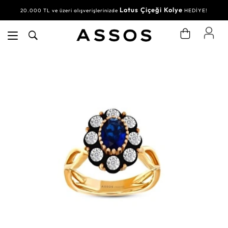
Lotus Çiçeği Kolye
20.000 TL ve üzeri alışverişlerinizde
HEDİYE!