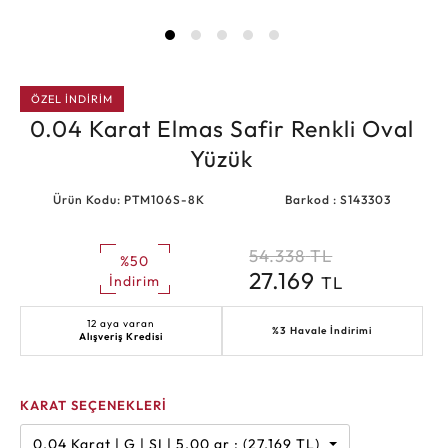
ÖZEL İNDİRİM
0.04 Karat Elmas Safir Renkli Oval
Yüzük
Ürün Kodu: PTM106S-8K
Barkod : S143303
54.338
TL
%50
27.169
TL
İndirim
12 aya varan
%3 Havale İndirimi
Alışveriş Kredisi
KARAT SEÇENEKLERİ
0.04 Karat | G | SI | 5.00 gr : (27.169 TL)