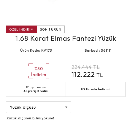
ÖZEL İNDİRİM
SON 1 ÜRÜN
1.68 Karat Elmas Fantezi Yüzük
Ürün Kodu: KV173
Barkod : S61111
224.444
TL
%50
112.222
TL
İndirim
12 aya varan
%3 Havale İndirimi
Alışveriş Kredisi
Yüzük ölçüsü
Yüzük ölçümü bilmiyorum!