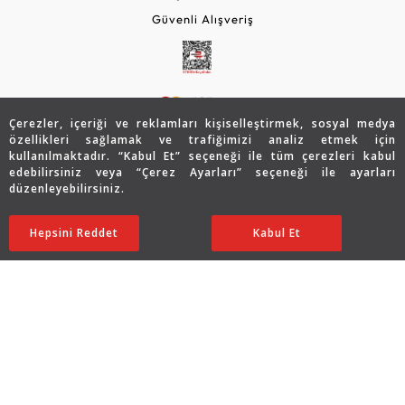
Güvenli Alışveriş
Çerezler, içeriği ve reklamları kişiselleştirmek, sosyal medya
özellikleri sağlamak ve trafiğimizi analiz etmek için
kullanılmaktadır. “Kabul Et” seçeneği ile tüm çerezleri kabul
edebilirsiniz veya “Çerez Ayarları” seçeneği ile ayarları
© 2026 Assos Diamond
düzenleyebilirsiniz.
224.444
TL
SATIN ALIN
Copyright © 2026 Assos Pırlanta - Bu sitenin tüm hakları
Hepsini Reddet
Ayarları Düzenle
Kabul Et
112.222
TL
saklıdır.