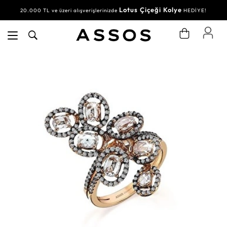
Lotus Çiçeği Kolye
20.000 TL ve üzeri alışverişlerinizde
HEDİYE!