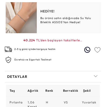
HEDİYE!
Bu ürünü satın aldığınızda Su Yolu
Bileklik ASSOS’tan Hediye!
40.224
TL'den başlayan taksitlerle..
2-3 iş günü içinde kargoya teslim
Ücretsiz ve Sigortalı Teslimat
DETAYLAR
Taş
Ağırlık
Renk
Berraklık
Şekil
Pırlanta
1,06
H
VS
Yuvarlak
Karat