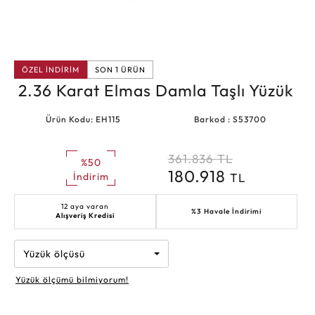
ÖZEL İNDİRİM
SON 1 ÜRÜN
2.36 Karat Elmas Damla Taşlı Yüzük
Ürün Kodu: EH115
Barkod : S53700
361.836
TL
%50
180.918
TL
İndirim
12 aya varan
%3 Havale İndirimi
Alışveriş Kredisi
Yüzük ölçüsü
Yüzük ölçümü bilmiyorum!