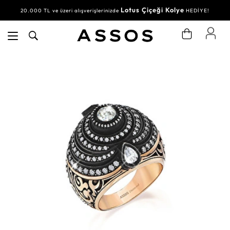
Lotus Çiçeği Kolye
20.000 TL ve üzeri alışverişlerinizde
HEDİYE!