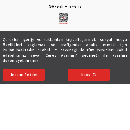
Güvenli Alışveriş
Çerezler, içeriği ve reklamları kişiselleştirmek, sosyal medya
özellikleri sağlamak ve trafiğimizi analiz etmek için
kullanılmaktadır. “Kabul Et” seçeneği ile tüm çerezleri kabul
edebilirsiniz veya “Çerez Ayarları” seçeneği ile ayarları
© 2026 Assos Diamond
düzenleyebilirsiniz.
361.836
TL
SATIN ALIN
Copyright © 2026 Assos Pırlanta - Bu sitenin tüm hakları
Hepsini Reddet
Ayarları Düzenle
Kabul Et
180.918
TL
saklıdır.