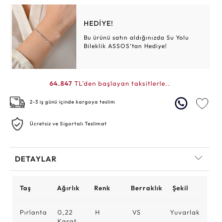
HEDİYE!
Bu ürünü satın aldığınızda Su Yolu
Bileklik ASSOS’tan Hediye!
64.847
TL'den başlayan taksitlerle..
2-3 iş günü içinde kargoya teslim
Ücretsiz ve Sigortalı Teslimat
DETAYLAR
Taş
Ağırlık
Renk
Berraklık
Şekil
Pırlanta
0,22
H
VS
Yuvarlak
Karat