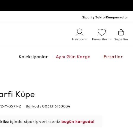
Sipariş Takibi
Kampanyalar
Hesabım
Favorilerim
Sepetim
r
Koleksiyonlar
Aynı Gün Kargo
Fırsatlar
Harfi Küpe
72-Y-3571-Z
Barkod : 0031316130034
akika
içinde sipariş verirseniz
bugün kargoda!