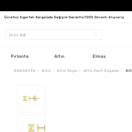
Ücretsiz Sigortalı Kargo
İade Değişim Garantisi
100% Güvenli Alışveriş
Pırlanta
Altın
Elmas
ANASAYFA
Altın
Altın Küpe
Altın Harf Küpeler
Alt