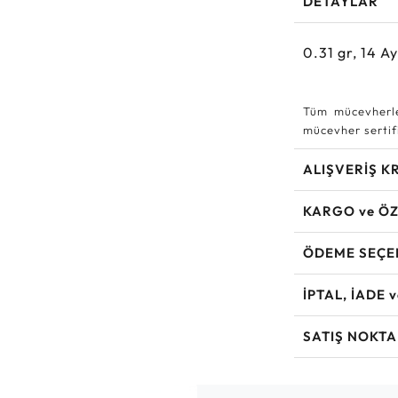
DETAYLAR
0.31
gr,
14
Ay
Tüm mücevherle
mücevher sertifi
ALIŞVERİŞ K
KARGO ve ÖZ
ÖDEME SEÇE
İPTAL, İADE 
SATIŞ NOKTA