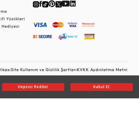
Cuma
lifi Yüzükleri
 Hediyesi
tikası
Site Kullanım ve Gizlilik Şartları
KVKK Aydınlatma Metni
Ticari Elektronik İleti Onayı
Güvenli Alışveriş
Hepsini Reddet
Kabul Et