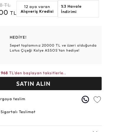
8
TL
%3 Havale
12 aya varan
Altın Hasır Setler
Elmas Bilezikler
Altın Tesbihler
Violet
Burç
700
Alışveriş Kredisi
İndirimi
TL
HEDİYE!
Sepet toplamınız 20000 TL ve üzeri olduğunda
Lotus Çiçeği Kolye ASSOS'tan hediye!
968
TL'den başlayan taksitlerle..
SATIN ALIN
argoya teslim
 Sigortalı Teslimat