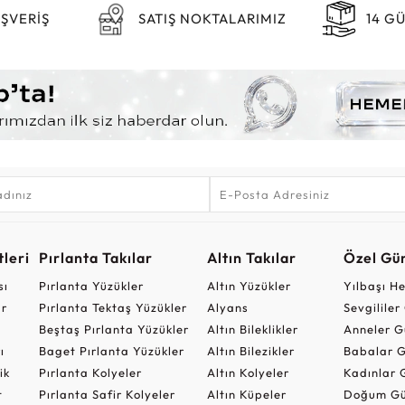
IŞVERİŞ
SATIŞ NOKTALARIMIZ
14 G
leri
Pırlanta Takılar
Altın Takılar
Özel Gü
sı
Pırlanta Yüzükler
Altın Yüzükler
Yılbaşı H
ar
Pırlanta Tektaş Yüzükler
Alyans
Sevgilile
Beştaş Pırlanta Yüzükler
Altın Bileklikler
Anneler G
ı
Baget Pırlanta Yüzükler
Altın Bilezikler
Babalar G
ik
Pırlanta Kolyeler
Altın Kolyeler
Kadınlar 
t
Pırlanta Safir Kolyeler
Altın Küpeler
Doğum Gü