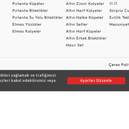
Pırlanta Küpeler
Altın Zincir Kolyeler
11.11
Pırlanta Bileklikler
Altın Harf Kolyeler
Sürpriz 
Pırlanta Su Yolu Bileklikler
Altın Halka Küpeler
Evlilik Tek
Elmas Yüzükler
Altın Setler
Mezuniyet
Elmas Kolyeler
Altın Harf Küpeler
Altın Erkek Bileklikler
Hasır Set
Çerez Poli
likleri sağlamak ve trafiğimizi
ezleri kabul edebilirsiniz veya
Ayarları Düzenle
Copyright © 2026 Assos Pırlanta - Bu sitenin tüm hakları saklıdır.