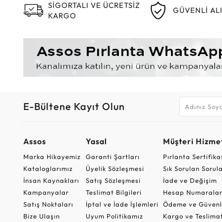
SİGORTALI VE ÜCRETSİZ
GÜVENLİ AL
KARGO
E-Bültene Kayıt Olun
Assos
Yasal
Müşteri Hizmet
Marka Hikayemiz
Garanti Şartları
Pırlanta Sertifika
Kataloglarımız
Üyelik Sözleşmesi
Sık Sorulan Sorul
İnsan Kaynakları
Satış Sözleşmesi
İade ve Değişim
Kampanyalar
Teslimat Bilgileri
Hesap Numaralar
Satış Noktaları
İptal ve İade İşlemleri
Ödeme ve Güvenl
Bize Ulaşın
Uyum Politikamız
Kargo ve Teslima