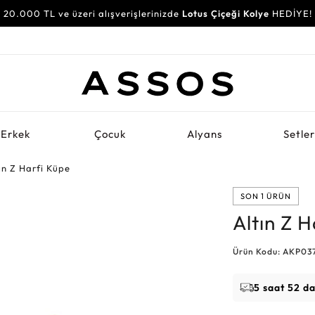
20.000 TL ve üzeri alışverişlerinizde
Lotus Çiçeği Kolye
HEDİYE!
Erkek
Çocuk
Alyans
Setle
ın Z Harfi Küpe
SON 1 ÜRÜN
Altın Z 
Ürün Kodu: AKP03
5 saat 52 d