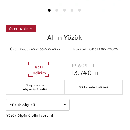
ÖZEL İNDİRİM
Altın Yüzük
Ürün Kodu: AYZ1362-Y-6922
Barkod : 0031379970025
19.609
TL
%30
13.740
TL
İndirim
12 aya varan
%3 Havale İndirimi
Alışveriş Kredisi
Yüzük ölçüsü
Yüzük ölçümü bilmiyorum!