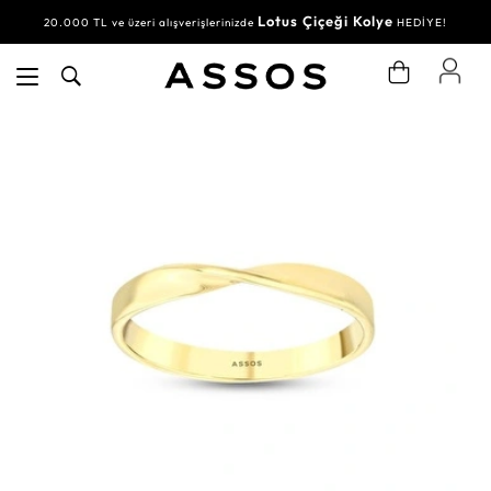
Lotus Çiçeği Kolye
20.000 TL ve üzeri alışverişlerinizde
HEDİYE!