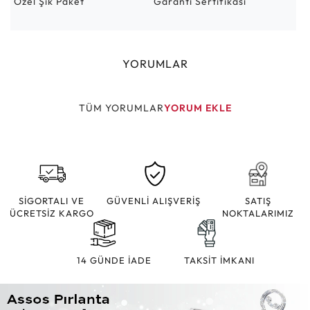
Özel Şık Paket
Garanti Sertifikası
YORUMLAR
TÜM YORUMLAR
YORUM EKLE
SİGORTALI VE
GÜVENLİ ALIŞVERİŞ
SATIŞ
ÜCRETSİZ KARGO
NOKTALARIMIZ
14 GÜNDE İADE
TAKSİT İMKANI