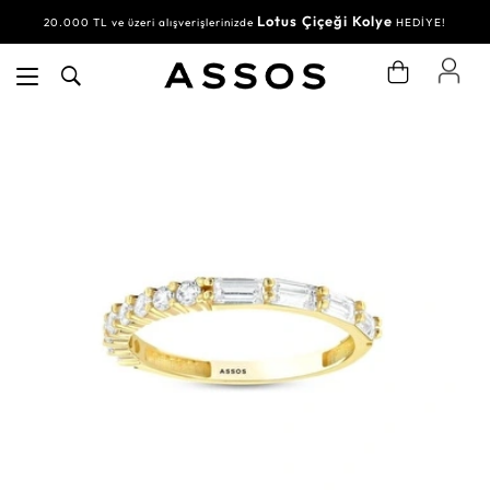
Lotus Çiçeği Kolye
20.000 TL ve üzeri alışverişlerinizde
HEDİYE!