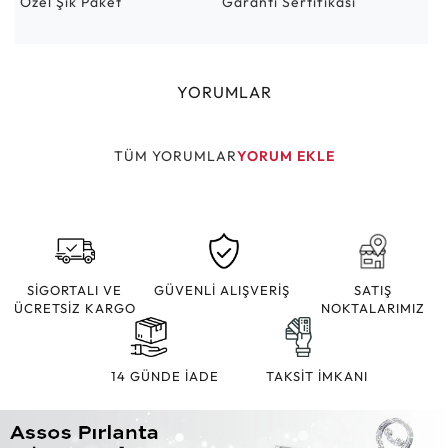
Özel Şık Paket
Garanti Sertifikası
YORUMLAR
TÜM YORUMLAR
YORUM EKLE
SİGORTALI VE
GÜVENLİ ALIŞVERİŞ
SATIŞ
ÜCRETSİZ KARGO
NOKTALARIMIZ
14 GÜNDE İADE
TAKSİT İMKANI