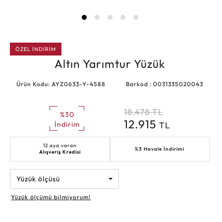
ÖZEL İNDİRİM
Altın Yarımtur Yüzük
Ürün Kodu: AYZ0633-Y-4588
Barkod : 0031335020043
18.478
TL
%30
12.915
TL
İndirim
12 aya varan
%3 Havale İndirimi
Alışveriş Kredisi
Yüzük ölçüsü
Yüzük ölçümü bilmiyorum!