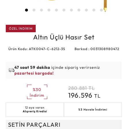
ÖZEL İNDİRİM
Altın Üçlü Hasır Set
Ürün Kodu: ATK0047-C-6212-3S
Barkod : 0031308980472
47 saat 59 dakika
içinde sipariş verirseniz
pazartesi kargoda!
280.881
TL
%30
196.596
TL
İndirim
12 aya varan
%3 Havale İndirimi
Alışveriş Kredisi
SETİN PARÇALARI