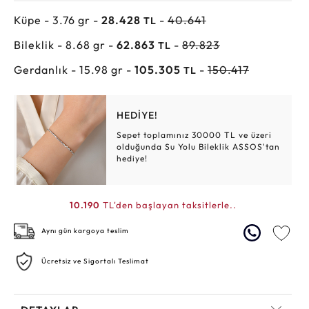
Küpe - 3.76 gr -
28.428
-
40.641
TL
Bileklik - 8.68 gr -
62.863
-
89.823
TL
Gerdanlık - 15.98 gr -
105.305
-
150.417
TL
HEDİYE!
Sepet toplamınız 30000 TL ve üzeri
olduğunda Su Yolu Bileklik ASSOS'tan
hediye!
10.190
TL'den başlayan taksitlerle..
Aynı gün kargoya teslim
Ücretsiz ve Sigortalı Teslimat