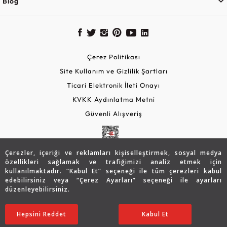
Blog
Çerez Politikası
Site Kullanım ve Gizlilik Şartları
Ticari Elektronik İleti Onayı
KVKK Aydınlatma Metni
Güvenli Alışveriş
Çerezler, içeriği ve reklamları kişiselleştirmek, sosyal medya
özellikleri sağlamak ve trafiğimizi analiz etmek için
kullanılmaktadır. “Kabul Et” seçeneği ile tüm çerezleri kabul
edebilirsiniz veya “Çerez Ayarları” seçeneği ile ayarları
düzenleyebilirsiniz.
© 2026 Assos Diamond
3.405
TL
SATIN ALIN
Hepsini Reddet
Ayarları Düzenle
Kabul Et
2.737
TL