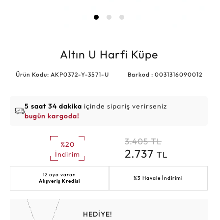
Altın U Harfi Küpe
Ürün Kodu: AKP0372-Y-3571-U
Barkod : 0031316090012
5 saat 34 dakika
içinde sipariş verirseniz
bugün kargoda!
3.405
TL
%20
2.737
TL
İndirim
12 aya varan
%3 Havale İndirimi
Alışveriş Kredisi
HEDİYE!