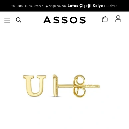
Lotus Çiçeği Kolye
20.000 TL ve üzeri alışverişlerinizde
HEDİYE!