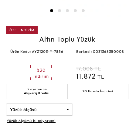
ÖZEL İNDİRİM
Altın Toplu Yüzük
Ürün Kodu: AYZ1203-Y-7856
Barkod : 0031368350008
17.008
TL
%30
11.872
TL
İndirim
12 aya varan
%3 Havale İndirimi
Alışveriş Kredisi
Yüzük ölçüsü
Yüzük ölçümü bilmiyorum!