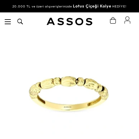
Lotus Çiçeği Kolye
20.000 TL ve üzeri alışverişlerinizde
HEDİYE!