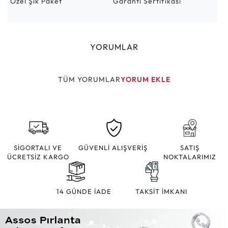
Özel Şık Paket
Garanti Sertifikası
YORUMLAR
TÜM YORUMLAR
YORUM EKLE
SİGORTALI VE
GÜVENLİ ALIŞVERİŞ
SATIŞ
ÜCRETSİZ KARGO
NOKTALARIMIZ
14 GÜNDE İADE
TAKSİT İMKANI