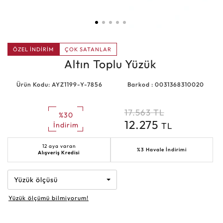
ÖZEL İNDİRİM
ÇOK SATANLAR
Altın Toplu Yüzük
Ürün Kodu: AYZ1199-Y-7856
Barkod : 0031368310020
17.563
TL
%30
12.275
TL
İndirim
12 aya varan
%3 Havale İndirimi
Alışveriş Kredisi
Yüzük ölçüsü
Yüzük ölçümü bilmiyorum!