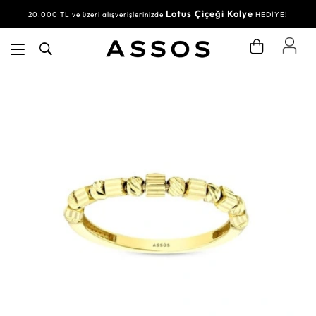
Lotus Çiçeği Kolye
20.000 TL ve üzeri alışverişlerinizde
HEDİYE!