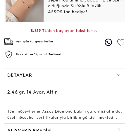
Sepet toplamınız 30000 TL ve üzeri
olduğunda Su Yolu Bileklik
ASSOS'tan hediye!
8.819
TL'den başlayan taksitlerle..
Aynı gün kargoya teslim
Ücretsiz ve Sigortalı Teslimat
DETAYLAR
2.46
gr,
14
Ayar, Altın
Tüm mücevherler Assos Diamond bakım garantisi altında,
özel mücevher sertifikalarıyla birlikte gönderilmektedir.
ALIŞVERİŞ KREDİSİ