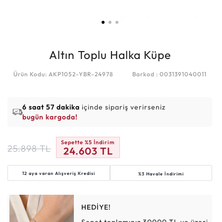
Altın Toplu Halka Küpe
Ürün Kodu: AKP1052-YBR-24978
Barkod : 0031391040011
6 saat 57 dakika
içinde sipariş verirseniz
bugün kargoda!
Sepette %5 İndirim
25.898
TL
24.603
TL
12 aya varan
Alışveriş Kredisi
%3 Havale İndirimi
HEDİYE!