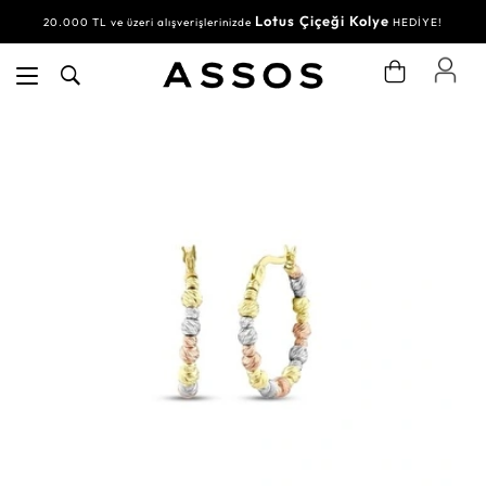
Lotus Çiçeği Kolye
20.000 TL ve üzeri alışverişlerinizde
HEDİYE!