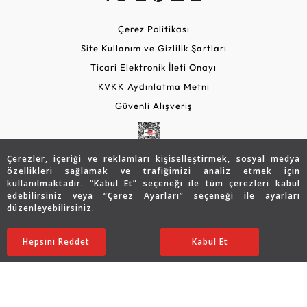
Çerez Politikası
Site Kullanım ve Gizlilik Şartları
Ticari Elektronik İleti Onayı
KVKK Aydınlatma Metni
Güvenli Alışveriş
Çerezler, içeriği ve reklamları kişiselleştirmek, sosyal medya
özellikleri sağlamak ve trafiğimizi analiz etmek için
kullanılmaktadır. “Kabul Et” seçeneği ile tüm çerezleri kabul
edebilirsiniz veya “Çerez Ayarları” seçeneği ile ayarları
düzenleyebilirsiniz.
© 2026 Assos Diamond
Sepette %5 İndirim
25.898
TL
SATIN ALIN
Hepsini Reddet
Ayarları Düzenle
Kabul Et
24.603 TL
Copyright © 2026 Assos Pırlanta - Bu sitenin tüm hakları
saklıdır.