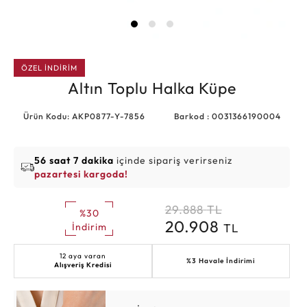
ÖZEL İNDİRİM
Altın Toplu Halka Küpe
Ürün Kodu: AKP0877-Y-7856
Barkod : 0031366190004
56 saat 7 dakika
içinde sipariş verirseniz
pazartesi kargoda!
29.888
TL
%30
20.908
TL
İndirim
12 aya varan
%3 Havale İndirimi
Alışveriş Kredisi