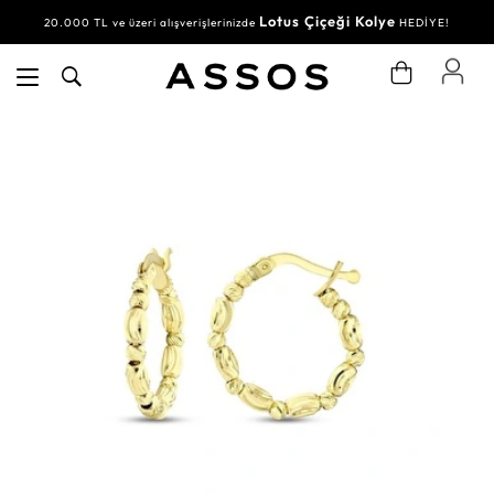
Lotus Çiçeği Kolye
20.000 TL ve üzeri alışverişlerinizde
HEDİYE!