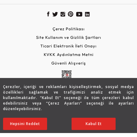
Çerez Politikası
Site Kullanım ve Gizlilik Şartları
Ticari Elektronik İleti Onayı
KVKK Aydınlatma Metni
Güvenli Alışveriş
Çerezler, içeriği ve reklamları kişiselleştirmek, sosyal medya
özellikleri sağlamak ve trafiğimizi analiz etmek için
kullanılmaktadır. “Kabul Et” seçeneği ile tüm çerezleri kabul
edebilirsiniz veya “Çerez Ayarları” seçeneği ile ayarları
düzenleyebilirsiniz.
© 2026 Assos Diamond
29.888
TL
SATIN ALIN
Hepsini Reddet
Ayarları Düzenle
Kabul Et
20.908
TL
Copyright © 2026 Assos Pırlanta - Bu sitenin tüm hakları