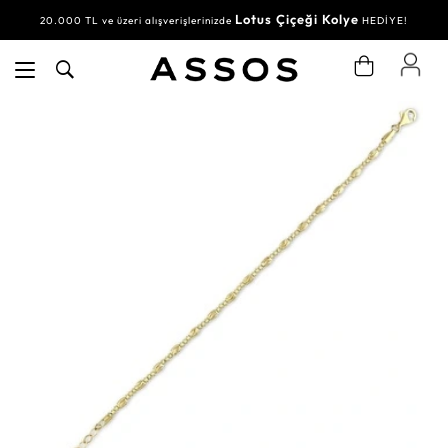
Lotus Çiçeği Kolye
20.000 TL ve üzeri alışverişlerinizde
HEDİYE!