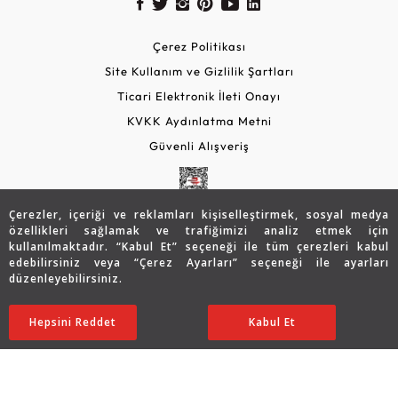
Çerez Politikası
Site Kullanım ve Gizlilik Şartları
Ticari Elektronik İleti Onayı
KVKK Aydınlatma Metni
Güvenli Alışveriş
Çerezler, içeriği ve reklamları kişiselleştirmek, sosyal medya
özellikleri sağlamak ve trafiğimizi analiz etmek için
kullanılmaktadır. “Kabul Et” seçeneği ile tüm çerezleri kabul
edebilirsiniz veya “Çerez Ayarları” seçeneği ile ayarları
düzenleyebilirsiniz.
© 2026 Assos Diamond
40.219
TL
SATIN ALIN
Hepsini Reddet
Ayarları Düzenle
Kabul Et
Copyright © 2026 Assos Pırlanta - Bu sitenin tüm hakları
saklıdır.