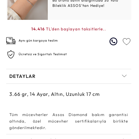
Bu ürünü satın aldığınızda Su Yolu
Bileklik ASSOS’tan Hediye!
14.416
TL'den başlayan taksitlerle..
Aynı gün kargoya teslim
Ücretsiz ve Sigortalı Teslimat
DETAYLAR
3.66
gr,
14
Ayar, Altın, Uzunluk 17 cm
Tüm mücevherler Assos Diamond bakım garantisi
altında, özel mücevher sertifikalarıyla birlikte
gönderilmektedir.