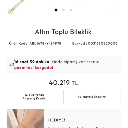
Altın Toplu Bileklik
Ürün Kodu: ABL1678-Y-24978
Barkod : 0031390820006
16 saat 39 dakika
içinde sipariş verirseniz
pazartesi kargoda!
40.219
TL
12 aya varan
%3 Havale İndirimi
Alışveriş Kredisi
HEDİYE!