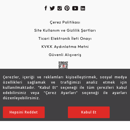
Çerez Politikası
Site Kullanım ve Gizlilik Şartları
Ticari Elektronik İleti Onayı
KVKK Aydınlatma Metni
Güvenli Alışveriş
Çerezler, içeriği ve reklamları kişiselleştirmek, sosyal medya
özellikleri sağlamak ve trafiğimizi analiz etmek için
kullanılmaktadır. “Kabul Et” seçeneği ile tüm çerezleri kabul
edebilirsiniz veya “Çerez Ayarları” seçeneği ile ayarları
düzenleyebilirsiniz.
© 2026 Assos Diamond
6.670
TL
SATIN ALIN
Hepsini Reddet
Ayarları Düzenle
Kabul Et
5.336
TL
Copyright © 2026 Assos Pırlanta - Bu sitenin tüm hakları
saklıdır.