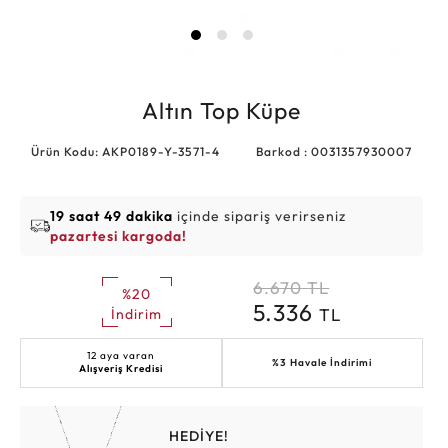
Altın Top Küpe
Ürün Kodu: AKP0189-Y-3571-4
Barkod : 0031357930007
19 saat 49 dakika
içinde sipariş verirseniz
pazartesi kargoda!
6.670
TL
%20
5.336
TL
İndirim
12 aya varan
%3 Havale İndirimi
Alışveriş Kredisi
HEDİYE!