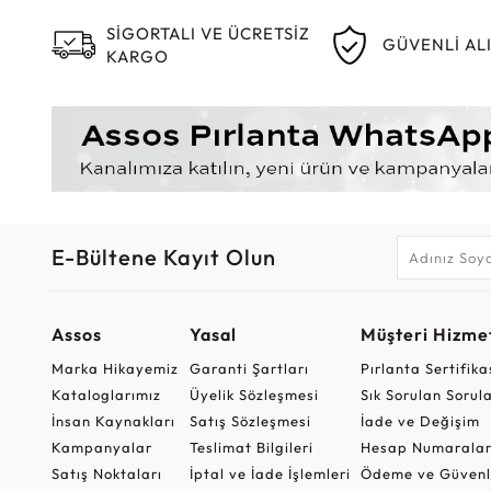
SİGORTALI VE ÜCRETSİZ
GÜVENLİ AL
KARGO
E-Bültene Kayıt Olun
Assos
Yasal
Müşteri Hizmet
Marka Hikayemiz
Garanti Şartları
Pırlanta Sertifika
Kataloglarımız
Üyelik Sözleşmesi
Sık Sorulan Sorul
İnsan Kaynakları
Satış Sözleşmesi
İade ve Değişim
Kampanyalar
Teslimat Bilgileri
Hesap Numaralar
Satış Noktaları
İptal ve İade İşlemleri
Ödeme ve Güvenl