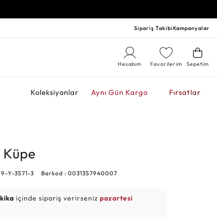
Sipariş Takibi
Kampanyalar
Hesabım
Favorilerim
Sepetim
r
Koleksiyonlar
Aynı Gün Kargo
Fırsatlar
p Küpe
89-Y-3571-3
Barkod : 0031357940007
akika
içinde sipariş verirseniz
pazartesi