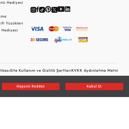
nü Hediyesi
Cuma
lifi Yüzükleri
 Hediyesi
tikası
Site Kullanım ve Gizlilik Şartları
KVKK Aydınlatma Metni
Ticari Elektronik İleti Onayı
Güvenli Alışveriş
Hepsini Reddet
Kabul Et