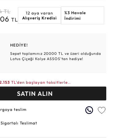
Altın Hasır Setler
Elmas Bilezikler
Altın Tesbihler
Violet
Burç
4
TL
%3 Havale
12 aya varan
006
Alışveriş Kredisi
İndirimi
TL
HEDİYE!
Sepet toplamınız 20000 TL ve üzeri olduğunda
Lotus Çiçeği Kolye ASSOS'tan hediye!
2.153
TL'den başlayan taksitlerle..
SATIN ALIN
argoya teslim
 Sigortalı Teslimat