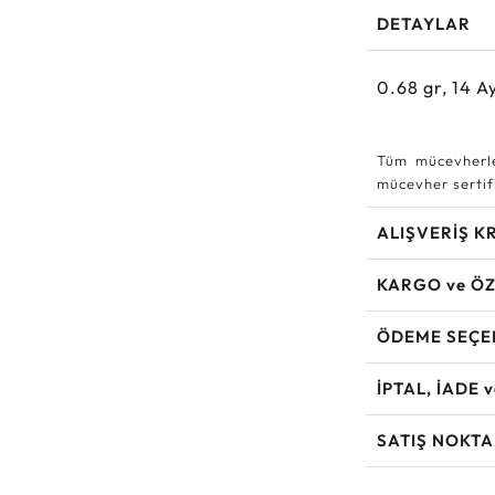
DETAYLAR
0.68
gr,
14
Ay
Tüm mücevherle
mücevher sertifi
ALIŞVERİŞ K
KARGO ve ÖZ
ÖDEME SEÇE
İPTAL, İADE 
SATIŞ NOKTA