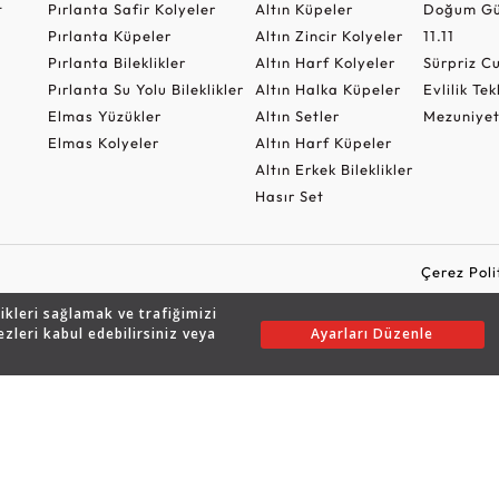
t
Pırlanta Safir Kolyeler
Altın Küpeler
Doğum Gü
Pırlanta Küpeler
Altın Zincir Kolyeler
11.11
Pırlanta Bileklikler
Altın Harf Kolyeler
Sürpriz 
Pırlanta Su Yolu Bileklikler
Altın Halka Küpeler
Evlilik Tek
Elmas Yüzükler
Altın Setler
Mezuniyet
Elmas Kolyeler
Altın Harf Küpeler
Altın Erkek Bileklikler
Hasır Set
Çerez Poli
likleri sağlamak ve trafiğimizi
ezleri kabul edebilirsiniz veya
Ayarları Düzenle
Copyright © 2026 Assos Pırlanta - Bu sitenin tüm hakları saklıdır.