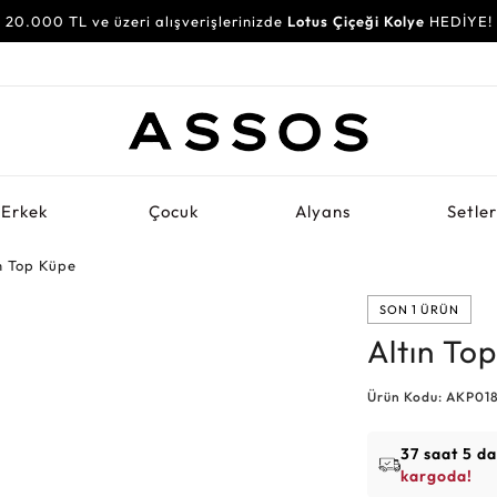
20.000 TL ve üzeri alışverişlerinizde
Lotus Çiçeği Kolye
HEDİYE!
Erkek
Çocuk
Alyans
Setle
n Top Küpe
SON 1 ÜRÜN
Altın To
Ürün Kodu: AKP01
37 saat 5 d
kargoda!