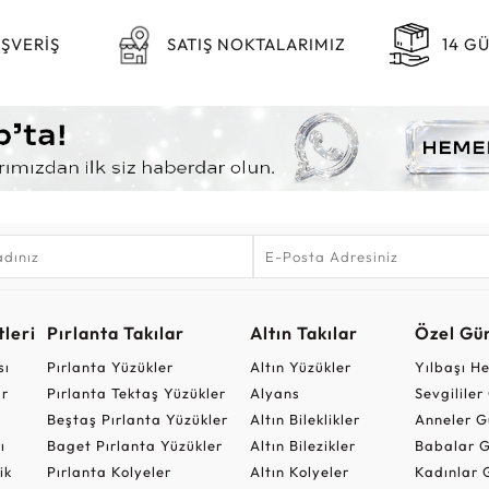
IŞVERİŞ
SATIŞ NOKTALARIMIZ
14 G
leri
Pırlanta Takılar
Altın Takılar
Özel Gü
sı
Pırlanta Yüzükler
Altın Yüzükler
Yılbaşı H
ar
Pırlanta Tektaş Yüzükler
Alyans
Sevgilile
Beştaş Pırlanta Yüzükler
Altın Bileklikler
Anneler G
ı
Baget Pırlanta Yüzükler
Altın Bilezikler
Babalar G
ik
Pırlanta Kolyeler
Altın Kolyeler
Kadınlar 