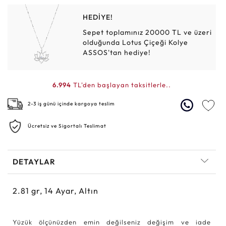
HEDİYE!
Sepet toplamınız 20000 TL ve üzeri
olduğunda Lotus Çiçeği Kolye
ASSOS'tan hediye!
6.994
TL'den başlayan taksitlerle..
2-3 iş günü içinde kargoya teslim
Ücretsiz ve Sigortalı Teslimat
DETAYLAR
2.81
gr,
14
Ayar, Altın
Yüzük ölçünüzden emin değilseniz değişim ve iade