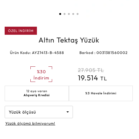
ÖZEL İNDİRİM
Altın Tektaş Yüzük
Ürün Kodu: AYZ1413-B-4588
Barkod : 0031381560002
27.905
TL
%30
19.514
TL
İndirim
12 aya varan
%3 Havale İndirimi
Alışveriş Kredisi
Yüzük ölçüsü
Yüzük ölçümü bilmiyorum!