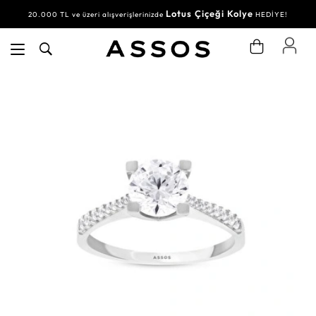
Lotus Çiçeği Kolye
20.000 TL ve üzeri alışverişlerinizde
HEDİYE!