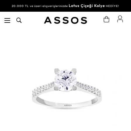
Lotus Çiçeği Kolye
20.000 TL ve üzeri alışverişlerinizde
HEDİYE!