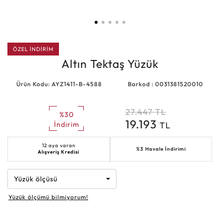
ÖZEL İNDİRİM
Altın Tektaş Yüzük
Ürün Kodu: AYZ1411-B-4588
Barkod : 0031381520010
27.447
TL
%30
19.193
TL
İndirim
12 aya varan
%3 Havale İndirimi
Alışveriş Kredisi
Yüzük ölçüsü
Yüzük ölçümü bilmiyorum!