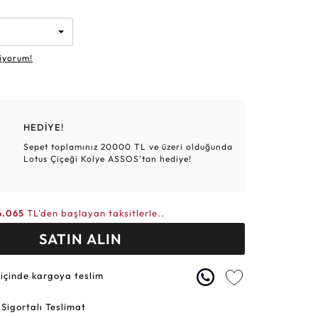
Altın Hasır Setler
Elmas Bilezikler
Altın Tesbihler
Violet
Burç
iyorum!
HEDİYE!
Sepet toplamınız 20000 TL ve üzeri olduğunda
Lotus Çiçeği Kolye ASSOS'tan hediye!
6.065
TL'den başlayan taksitlerle..
SATIN ALIN
 içinde kargoya teslim
 Sigortalı Teslimat