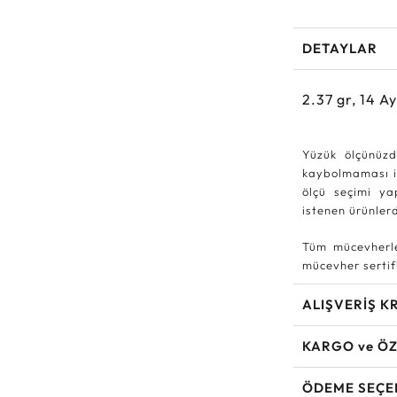
DETAYLAR
2.37
gr,
14
Ay
Yüzük ölçünüzd
kaybolmaması iç
ölçü seçimi ya
istenen ürünle
Tüm mücevherle
mücevher sertifi
ALIŞVERİŞ K
KARGO ve ÖZ
ÖDEME SEÇE