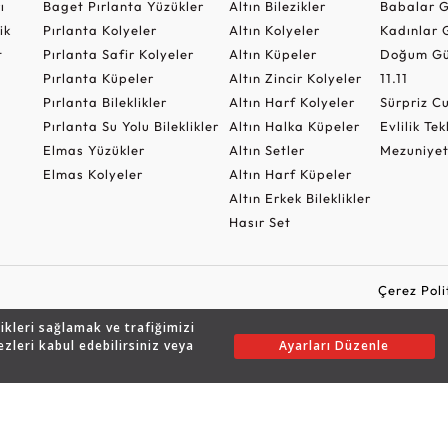
ı
Baget Pırlanta Yüzükler
Altın Bilezikler
Babalar G
ik
Pırlanta Kolyeler
Altın Kolyeler
Kadınlar 
t
Pırlanta Safir Kolyeler
Altın Küpeler
Doğum Gü
Pırlanta Küpeler
Altın Zincir Kolyeler
11.11
Pırlanta Bileklikler
Altın Harf Kolyeler
Sürpriz 
Pırlanta Su Yolu Bileklikler
Altın Halka Küpeler
Evlilik Tek
Elmas Yüzükler
Altın Setler
Mezuniyet
Elmas Kolyeler
Altın Harf Küpeler
Altın Erkek Bileklikler
Hasır Set
Çerez Poli
likleri sağlamak ve trafiğimizi
ezleri kabul edebilirsiniz veya
Ayarları Düzenle
Copyright © 2026 Assos Pırlanta - Bu sitenin tüm hakları saklıdır.