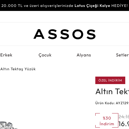
20.000 TL ve üzeri alışverişlerinizde
Lotus Çiçeği Kolye
HEDİYE!
Erkek
Çocuk
Alyans
Setle
Altın Tektaş Yüzük
ÖZEL İNDİRİM
Altın Te
Ürün Kodu: AYZ12
24.1
%30
16
İndirim