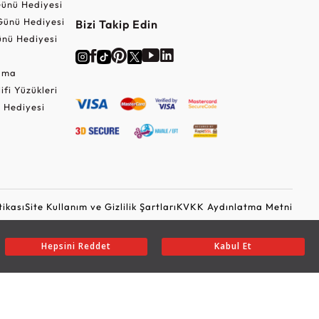
ünü Hediyesi
Günü Hediyesi
Bizi Takip Edin
nü Hediyesi
Cuma
lifi Yüzükleri
 Hediyesi
tikası
Site Kullanım ve Gizlilik Şartları
KVKK Aydınlatma Metni
Ticari Elektronik İleti Onayı
Güvenli Alışveriş
Hepsini Reddet
Kabul Et