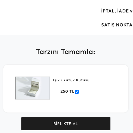
İPTAL, İADE 
SATIŞ NOKTA
Tarzını Tamamla:
Işıklı Yüzük Kutusu
250 TL
BİRLİKTE AL