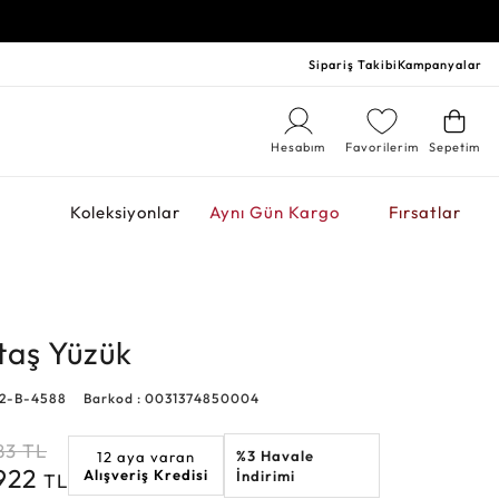
Sipariş Takibi
Kampanyalar
Hesabım
Favorilerim
Sepetim
r
Koleksiyonlar
Aynı Gün Kargo
Fırsatlar
ktaş Yüzük
92-B-4588
Barkod : 0031374850004
83
TL
%3 Havale
12 aya varan
.922
Alışveriş Kredisi
İndirimi
TL