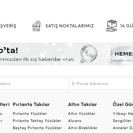
IŞVERİŞ
SATIŞ NOKTALARIMIZ
14 G
leri
Pırlanta Takılar
Altın Takılar
Özel Gü
sı
Pırlanta Yüzükler
Altın Yüzükler
Yılbaşı H
ar
Pırlanta Tektaş Yüzükler
Alyans
Sevgilile
Beştaş Pırlanta Yüzükler
Altın Bileklikler
Anneler G