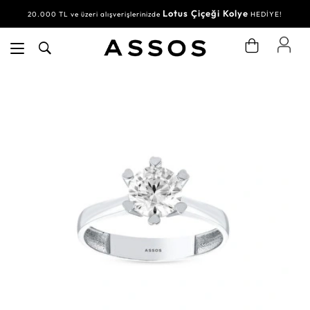
Lotus Çiçeği Kolye
20.000 TL ve üzeri alışverişlerinizde
HEDİYE!