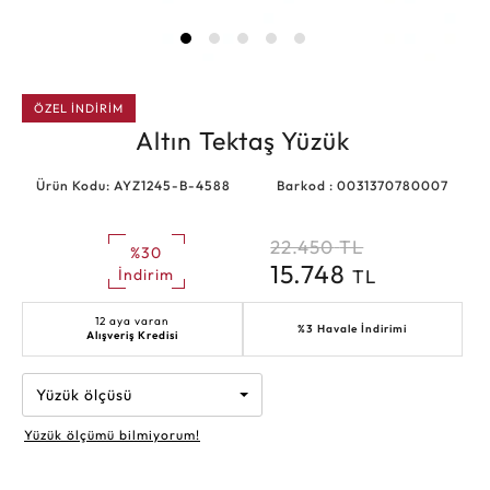
ÖZEL İNDİRİM
Altın Tektaş Yüzük
Ürün Kodu: AYZ1245-B-4588
Barkod : 0031370780007
22.450
TL
%30
15.748
TL
İndirim
12 aya varan
%3 Havale İndirimi
Alışveriş Kredisi
Yüzük ölçüsü
Yüzük ölçümü bilmiyorum!