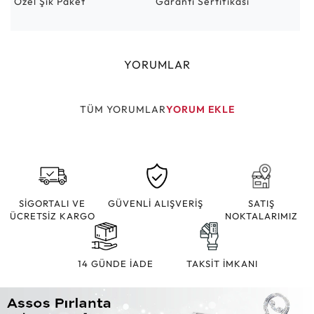
Özel Şık Paket
Garanti Sertifikası
YORUMLAR
TÜM YORUMLAR
YORUM EKLE
SİGORTALI VE
GÜVENLİ ALIŞVERİŞ
SATIŞ
ÜCRETSİZ KARGO
NOKTALARIMIZ
14 GÜNDE İADE
TAKSİT İMKANI