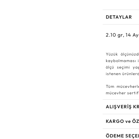
DETAYLAR
2.10
gr,
14
Ay
Yüzük ölçünüzd
kaybolmaması iç
ölçü seçimi ya
istenen ürünle
Tüm mücevherle
mücevher sertifi
ALIŞVERİŞ K
KARGO ve ÖZ
ÖDEME SEÇE