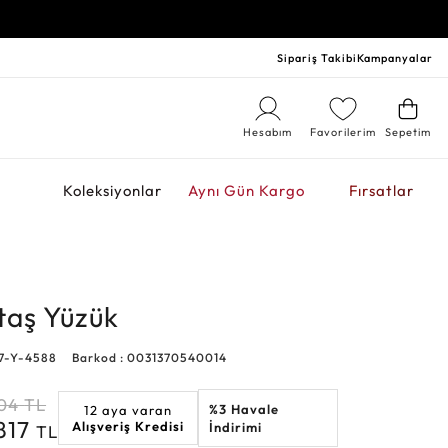
Sipariş Takibi
Kampanyalar
Hesabım
Favorilerim
Sepetim
r
Koleksiyonlar
Aynı Gün Kargo
Fırsatlar
ktaş Yüzük
37-Y-4588
Barkod : 0031370540014
204
TL
%3 Havale
12 aya varan
817
Alışveriş Kredisi
İndirimi
TL