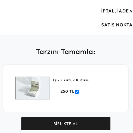
İPTAL, İADE 
SATIŞ NOKTA
Tarzını Tamamla:
Işıklı Yüzük Kutusu
250 TL
BİRLİKTE AL