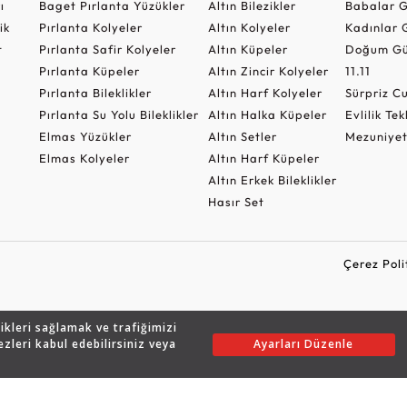
ı
Baget Pırlanta Yüzükler
Altın Bilezikler
Babalar G
ik
Pırlanta Kolyeler
Altın Kolyeler
Kadınlar 
t
Pırlanta Safir Kolyeler
Altın Küpeler
Doğum Gü
Pırlanta Küpeler
Altın Zincir Kolyeler
11.11
Pırlanta Bileklikler
Altın Harf Kolyeler
Sürpriz 
Pırlanta Su Yolu Bileklikler
Altın Halka Küpeler
Evlilik Tek
Elmas Yüzükler
Altın Setler
Mezuniyet
Elmas Kolyeler
Altın Harf Küpeler
Altın Erkek Bileklikler
Hasır Set
Çerez Poli
likleri sağlamak ve trafiğimizi
Copyright © 2026 Assos Pırlanta - Bu sitenin tüm hakları saklıdır.
ezleri kabul edebilirsiniz veya
Ayarları Düzenle