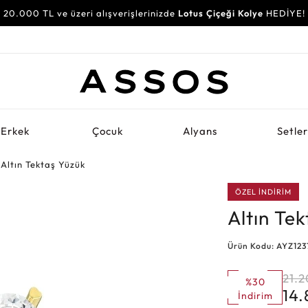
20.000 TL ve üzeri alışverişlerinizde
Lotus Çiçeği Kolye
HEDİYE!
Erkek
Çocuk
Alyans
Setle
Altın Tektaş Yüzük
ÖZEL İNDİRİM
Altın Te
Ürün Kodu: AYZ12
21.
%30
14.
İndirim