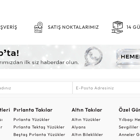
IŞVERİŞ
SATIŞ NOKTALARIMIZ
14 G
leri
Pırlanta Takılar
Altın Takılar
Özel Gü
sı
Pırlanta Yüzükler
Altın Yüzükler
Yılbaşı H
ar
Pırlanta Tektaş Yüzükler
Alyans
Sevgilile
Beştaş Pırlanta Yüzükler
Altın Bileklikler
Anneler G