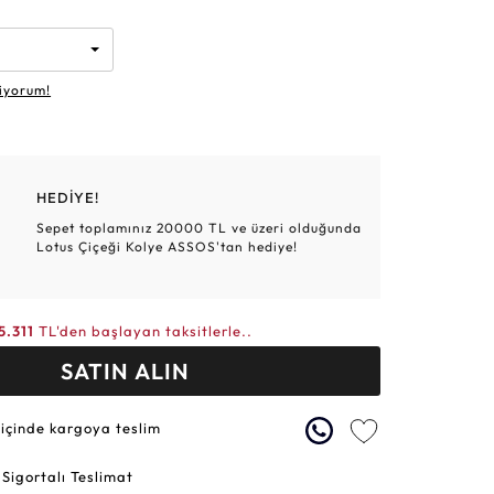
Altın Hasır Setler
Elmas Bilezikler
Altın Tesbihler
Violet
Burç
iyorum!
HEDİYE!
Sepet toplamınız 20000 TL ve üzeri olduğunda
Lotus Çiçeği Kolye ASSOS'tan hediye!
5.311
TL'den başlayan taksitlerle..
SATIN ALIN
 içinde kargoya teslim
 Sigortalı Teslimat