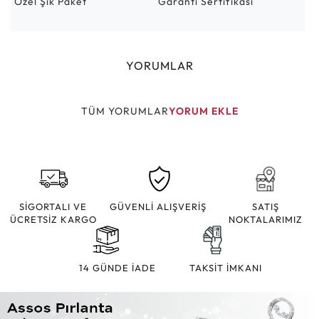
Özel Şık Paket
Garanti Sertifikası
YORUMLAR
TÜM YORUMLAR
YORUM EKLE
SİGORTALI VE
GÜVENLİ ALIŞVERİŞ
SATIŞ
ÜCRETSİZ KARGO
NOKTALARIMIZ
14 GÜNDE İADE
TAKSİT İMKANI