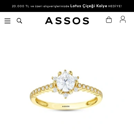
Lotus Çiçeği Kolye
20.000 TL ve üzeri alışverişlerinizde
HEDİYE!