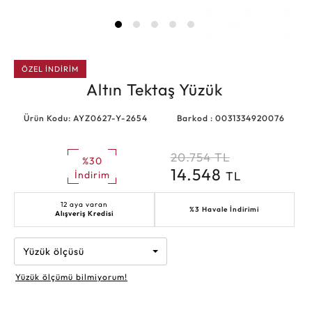
ÖZEL İNDİRİM
Altın Tektaş Yüzük
Ürün Kodu: AYZ0627-Y-2654
Barkod : 0031334920076
20.754
TL
%30
14.548
TL
İndirim
12 aya varan
%3 Havale İndirimi
Alışveriş Kredisi
Yüzük ölçüsü
Yüzük ölçümü bilmiyorum!