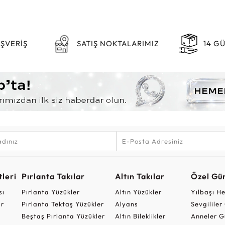
IŞVERİŞ
SATIŞ NOKTALARIMIZ
14 G
leri
Pırlanta Takılar
Altın Takılar
Özel Gü
sı
Pırlanta Yüzükler
Altın Yüzükler
Yılbaşı H
ar
Pırlanta Tektaş Yüzükler
Alyans
Sevgilile
Beştaş Pırlanta Yüzükler
Altın Bileklikler
Anneler G