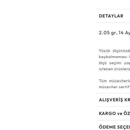
DETAYLAR
2.05
gr,
14
Ay
Yüzük ölçünüzd
kaybolmaması iç
ölçü seçimi ya
istenen ürünle
Tüm mücevherle
mücevher sertifi
ALIŞVERİŞ K
KARGO ve ÖZ
ÖDEME SEÇE