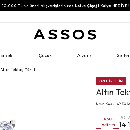
20.000 TL ve üzeri alışverişlerinizde
Lotus Çiçeği Kolye
HEDİYE!
Erkek
Çocuk
Alyans
Setle
Altın Tektaş Yüzük
ÖZEL İNDİRİM
Altın Te
Ürün Kodu: AYZ01
20.
%30
14.
İndirim