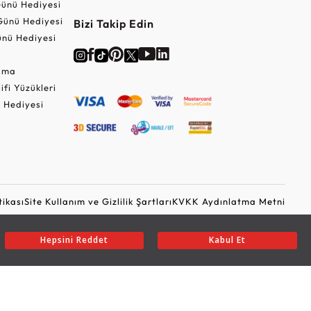
ünü Hediyesi
Günü Hediyesi
Bizi Takip Edin
nü Hediyesi
Cuma
lifi Yüzükleri
 Hediyesi
tikası
Site Kullanım ve Gizlilik Şartları
KVKK Aydınlatma Metni
Ticari Elektronik İleti Onayı
Güvenli Alışveriş
Hepsini Reddet
Kabul Et