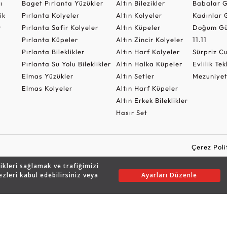
ı
Baget Pırlanta Yüzükler
Altın Bilezikler
Babalar G
ik
Pırlanta Kolyeler
Altın Kolyeler
Kadınlar 
t
Pırlanta Safir Kolyeler
Altın Küpeler
Doğum Gü
Pırlanta Küpeler
Altın Zincir Kolyeler
11.11
Pırlanta Bileklikler
Altın Harf Kolyeler
Sürpriz 
Pırlanta Su Yolu Bileklikler
Altın Halka Küpeler
Evlilik Tek
Elmas Yüzükler
Altın Setler
Mezuniyet
Elmas Kolyeler
Altın Harf Küpeler
Altın Erkek Bileklikler
Hasır Set
Çerez Poli
likleri sağlamak ve trafiğimizi
ezleri kabul edebilirsiniz veya
Ayarları Düzenle
Copyright © 2026 Assos Pırlanta - Bu sitenin tüm hakları saklıdır.