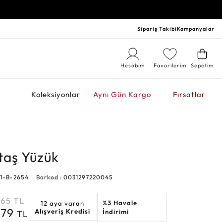
Sipariş Takibi
Kampanyalar
Hesabım
Favorilerim
Sepetim
r
Koleksiyonlar
Aynı Gün Kargo
Fırsatlar
ktaş Yüzük
21-B-2654
Barkod : 0031297220045
265
TL
%3 Havale
12 aya varan
179
Alışveriş Kredisi
İndirimi
TL