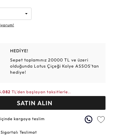
Altın Hasır Setler
Elmas Bilezikler
Altın Tesbihler
Violet
Burç
iyorum!
HEDİYE!
Sepet toplamınız 20000 TL ve üzeri
olduğunda Lotus Çiçeği Kolye ASSOS'tan
hediye!
5.082
TL'den başlayan taksitlerle..
SATIN ALIN
 içinde kargoya teslim
 Sigortalı Teslimat