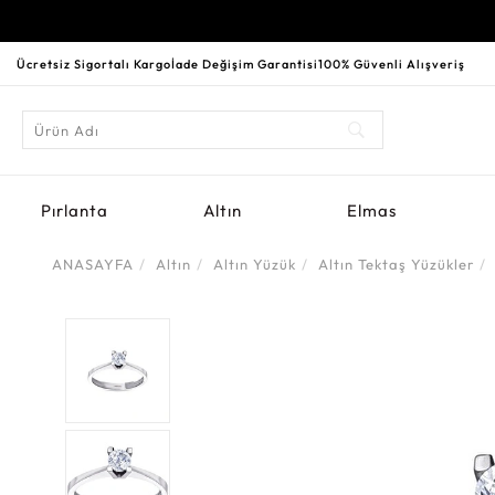
Ücretsiz Sigortalı Kargo
İade Değişim Garantisi
100% Güvenli Alışveriş
Pırlanta
Altın
Elmas
ANASAYFA
Altın
Altın Yüzük
Altın Tektaş Yüzükler