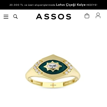
Lotus Çiçeği Kolye
20.000 TL ve üzeri alışverişlerinizde
HEDİYE!