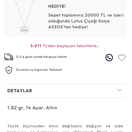
HEDİYE!
Sepet toplamınız 20000 TL ve üzeri
olduğunda Lotus Çiçeği Kolye
ASSOS'tan hediye!
5.071
TL'den başlayan taksitlerle..
2-3 iş günü içinde kargoya teslim
Ücretsiz ve Sigortalı Teslimat
DETAYLAR
1.82
gr,
14
Ayar, Altın
Yüzük ölçünüzden emin değilseniz değişim ve iade
hakkınızın kaybolmaması için "Standart Ölçü" seçimi