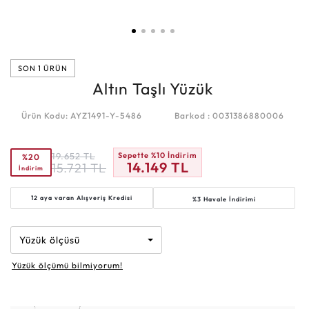
SON 1 ÜRÜN
Altın Taşlı Yüzük
Ürün Kodu: AYZ1491-Y-5486
Barkod : 0031386880006
19.652
TL
Sepette %10 İndirim
%20
14.149
TL
15.721
TL
İndirim
12 aya varan
Alışveriş Kredisi
%3 Havale İndirimi
Yüzük ölçüsü
Yüzük ölçümü bilmiyorum!