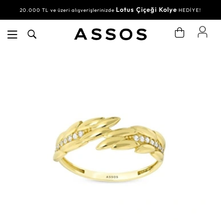
Lotus Çiçeği Kolye
20.000 TL ve üzeri alışverişlerinizde
HEDİYE!