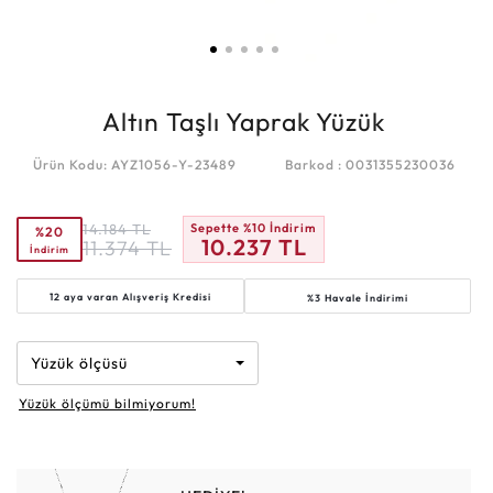
Altın Taşlı Yaprak Yüzük
Ürün Kodu: AYZ1056-Y-23489
Barkod : 0031355230036
14.184
TL
Sepette %10 İndirim
%20
10.237
TL
11.374
TL
İndirim
12 aya varan
Alışveriş Kredisi
%3 Havale İndirimi
Yüzük ölçüsü
Yüzük ölçümü bilmiyorum!