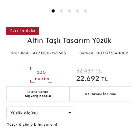
ÖZEL İNDİRİM
Altın Taşlı Tasarım Yüzük
Ürün Kodu: AYZ1280-Y-5685
Barkod : 0031373840002
32.437
TL
%30
22.692
TL
İndirim
12 aya varan
%3 Havale İndirimi
Alışveriş Kredisi
Yüzük ölçüsü
Yüzük ölçümü bilmiyorum!