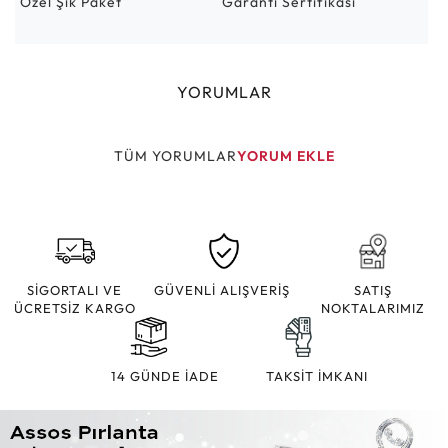
Özel Şık Paket
Garanti Sertifikası
YORUMLAR
TÜM YORUMLAR
YORUM EKLE
SİGORTALI VE
GÜVENLİ ALIŞVERİŞ
SATIŞ
ÜCRETSİZ KARGO
NOKTALARIMIZ
14 GÜNDE İADE
TAKSİT İMKANI