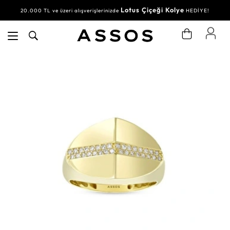
Lotus Çiçeği Kolye
20.000 TL ve üzeri alışverişlerinizde
HEDİYE!