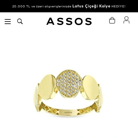
Lotus Çiçeği Kolye
20.000 TL ve üzeri alışverişlerinizde
HEDİYE!