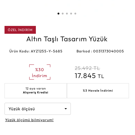
ÖZEL İNDİRİM
Altın Taşlı Tasarım Yüzük
Ürün Kodu: AYZ1255-Y-5685
Barkod : 0031373040005
25.492
TL
%30
17.845
TL
İndirim
12 aya varan
%3 Havale İndirimi
Alışveriş Kredisi
Yüzük ölçüsü
Yüzük ölçümü bilmiyorum!