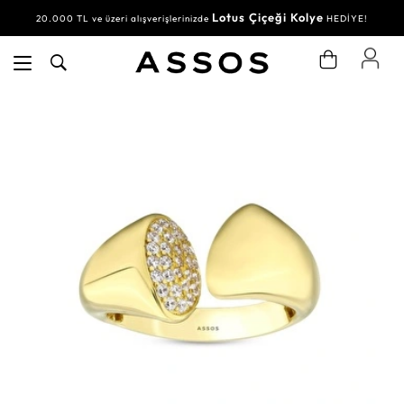
Lotus Çiçeği Kolye
20.000 TL ve üzeri alışverişlerinizde
HEDİYE!