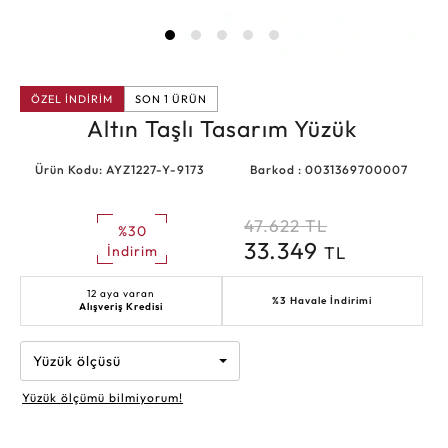
ÖZEL İNDİRİM
SON 1 ÜRÜN
Altın Taşlı Tasarım Yüzük
Ürün Kodu: AYZ1227-Y-9173
Barkod : 0031369700007
47.622
TL
%30
33.349
TL
İndirim
12 aya varan
%3 Havale İndirimi
Alışveriş Kredisi
Yüzük ölçüsü
Yüzük ölçümü bilmiyorum!