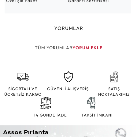
Özel Şık Paket
Garanti Sertifikası
YORUMLAR
TÜM YORUMLAR
YORUM EKLE
SİGORTALI VE
GÜVENLİ ALIŞVERİŞ
SATIŞ
ÜCRETSİZ KARGO
NOKTALARIMIZ
14 GÜNDE İADE
TAKSİT İMKANI