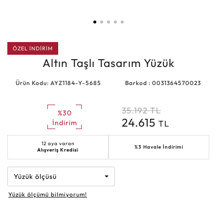
ÖZEL İNDİRİM
Altın Taşlı Tasarım Yüzük
Ürün Kodu: AYZ1184-Y-5685
Barkod : 0031364570023
35.192
TL
%30
24.615
TL
İndirim
12 aya varan
%3 Havale İndirimi
Alışveriş Kredisi
Yüzük ölçüsü
Yüzük ölçümü bilmiyorum!