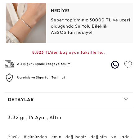
HEDİYE!
Sepet toplamınız 30000 TL ve üzeri
olduğunda Su Yolu Bileklik
ASSOS'tan hediye!
8.823
TL'den başlayan taksitlerle..
2-3 iş günü içinde kargoya teslim
Ücretsiz ve Sigortalı Teslimat
DETAYLAR
3.32
gr,
14
Ayar, Altın
Yüzük ölçünüzden emin değilseniz değişim ve iade