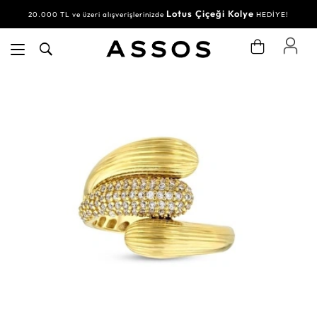
Lotus Çiçeği Kolye
20.000 TL ve üzeri alışverişlerinizde
HEDİYE!