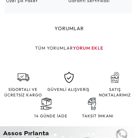
Özel Şık Paket
Garanti Sertifikası
YORUMLAR
TÜM YORUMLAR
YORUM EKLE
SİGORTALI VE
GÜVENLİ ALIŞVERİŞ
SATIŞ
ÜCRETSİZ KARGO
NOKTALARIMIZ
14 GÜNDE İADE
TAKSİT İMKANI