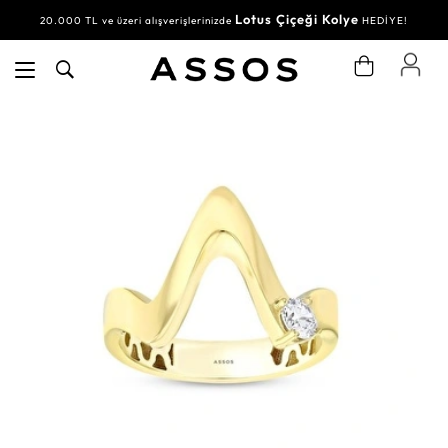
Lotus Çiçeği Kolye
20.000 TL ve üzeri alışverişlerinizde
HEDİYE!