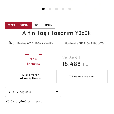
ÖZEL İNDİRİM
SON 1 ÜRÜN
Altın Taşlı Tasarım Yüzük
Ürün Kodu: AYZ1146-Y-5685
Barkod : 0031363180026
26.363
TL
%30
18.488
TL
İndirim
12 aya varan
%3 Havale İndirimi
Alışveriş Kredisi
Yüzük ölçüsü
Yüzük ölçümü bilmiyorum!