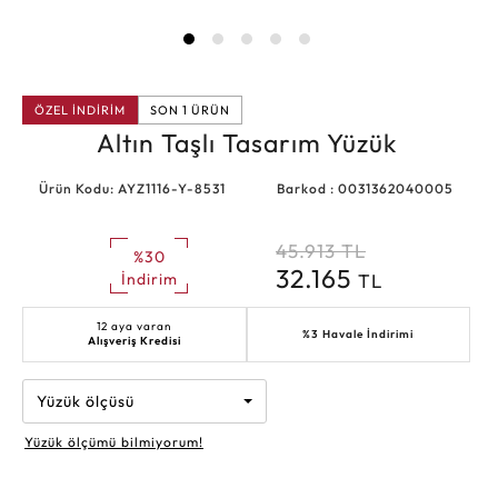
ÖZEL İNDİRİM
SON 1 ÜRÜN
Altın Taşlı Tasarım Yüzük
Ürün Kodu: AYZ1116-Y-8531
Barkod : 0031362040005
45.913
TL
%30
32.165
TL
İndirim
12 aya varan
%3 Havale İndirimi
Alışveriş Kredisi
Yüzük ölçüsü
Yüzük ölçümü bilmiyorum!