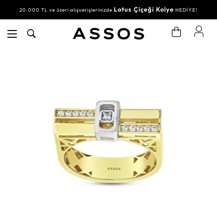
Lotus Çiçeği Kolye
20.000 TL ve üzeri alışverişlerinizde
HEDİYE!