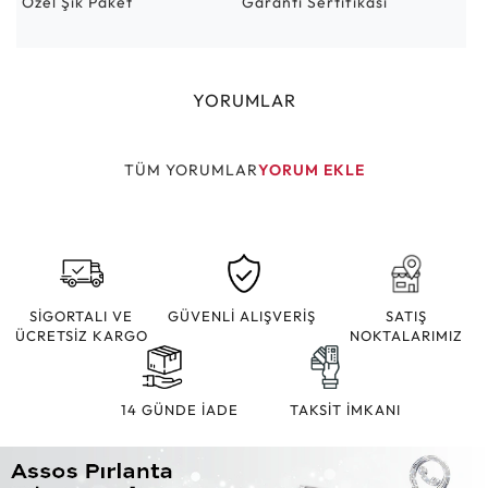
Özel Şık Paket
Garanti Sertifikası
YORUMLAR
TÜM YORUMLAR
YORUM EKLE
SİGORTALI VE
GÜVENLİ ALIŞVERİŞ
SATIŞ
ÜCRETSİZ KARGO
NOKTALARIMIZ
14 GÜNDE İADE
TAKSİT İMKANI