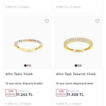
3.910 TL x 3 taksit
3.982 TL x 3 taksit
Altın Toplu Yüzük
Altın Taşlı Tasarım Yüzük
12 aya varan Alışveriş Kredisi
12 aya varan Alışveriş Kredisi
16.031 TL
16.164 TL
%30
%30
11.242 TL
11.308 TL
İndirim
İndirim
4.030 TL x 3 taksit
4.053 TL x 3 taksit