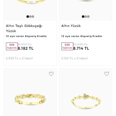
Altın Taşlı Gökkuşağı
Altın Yüzük
Yüzük
12 aya varan Alışveriş Kredisi
12 aya varan Alışveriş Kredisi
11.707 TL
12.439 TL
%30
%30
8.182 TL
8.714 TL
İndirim
İndirim
2.933 TL x 3 taksit
3.123 TL x 3 taksit