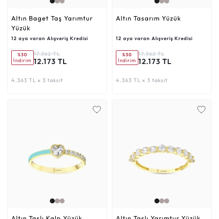
Altın Baget Taş Yarımtur
Altın Tasarım Yüzük
Yüzük
12 aya varan Alışveriş Kredisi
12 aya varan Alışveriş Kredisi
17.362 TL
17.362 TL
%30
%30
12.173 TL
12.173 TL
İndirim
İndirim
4.363 TL x 3 taksit
4.363 TL x 3 taksit
Altın Taşlı Kalp Yüzük
Altın Taşlı Yarımtur Yüzük