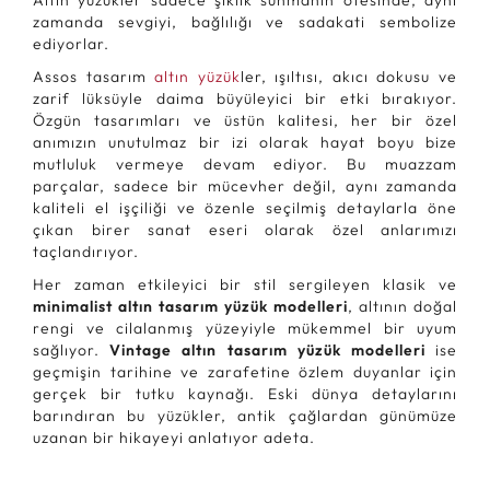
Altın yüzükler sadece şıklık sunmanın ötesinde, aynı
zamanda sevgiyi, bağlılığı ve sadakati sembolize
ediyorlar.
Assos tasarım
altın yüzük
ler, ışıltısı, akıcı dokusu ve
zarif lüksüyle daima büyüleyici bir etki bırakıyor.
Özgün tasarımları ve üstün kalitesi, her bir özel
anımızın unutulmaz bir izi olarak hayat boyu bize
mutluluk vermeye devam ediyor. Bu muazzam
parçalar, sadece bir mücevher değil, aynı zamanda
kaliteli el işçiliği ve özenle seçilmiş detaylarla öne
çıkan birer sanat eseri olarak özel anlarımızı
taçlandırıyor.
Her zaman etkileyici bir stil sergileyen klasik ve
minimalist altın tasarım yüzük modelleri
, altının doğal
rengi ve cilalanmış yüzeyiyle mükemmel bir uyum
sağlıyor.
Vintage altın tasarım yüzük modelleri
ise
geçmişin tarihine ve zarafetine özlem duyanlar için
gerçek bir tutku kaynağı. Eski dünya detaylarını
barındıran bu yüzükler, antik çağlardan günümüze
uzanan bir hikayeyi anlatıyor adeta.