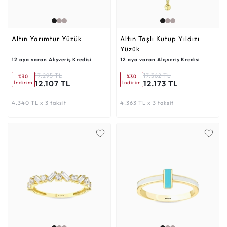
Altın Yarımtur Yüzük
Altın Taşlı Kutup Yıldızı
Yüzük
12 aya varan Alışveriş Kredisi
12 aya varan Alışveriş Kredisi
17.295 TL
17.362 TL
%30
%30
12.107 TL
12.173 TL
İndirim
İndirim
4.340 TL x 3 taksit
4.363 TL x 3 taksit