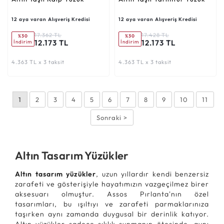
12 aya varan Alışveriş Kredisi
12 aya varan Alışveriş Kredisi
17.362 TL
17.428 TL
%30
%30
12.173 TL
12.173 TL
İndirim
İndirim
4.363 TL x 3 taksit
4.363 TL x 3 taksit
1
2
3
4
5
6
7
8
9
10
11
Sonraki >
Altın Tasarım Yüzükler
Altın tasarım yüzükler
, uzun yıllardır kendi benzersiz
zarafeti ve gösterişiyle hayatımızın vazgeçilmez birer
aksesuarı olmuştur. Assos Pırlanta'nın özel
tasarımları, bu ışıltıyı ve zarafeti parmaklarınıza
taşırken aynı zamanda duygusal bir derinlik katıyor.