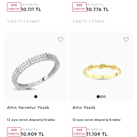
14.435 TL
15.433 TL
%30
%30
10.111 TL
10.776 TL
İndirim
İndirim
3.624 TL x 3 taksit
3.862 TL x 3 taksit
Altın Yarımtur Yüzük
Altın Yüzük
12 aya varan Alışveriş Kredisi
12 aya varan Alışveriş Kredisi
15.566 TL
15.898 TL
%30
%30
10.909 TL
11.109 TL
İndirim
İndirim