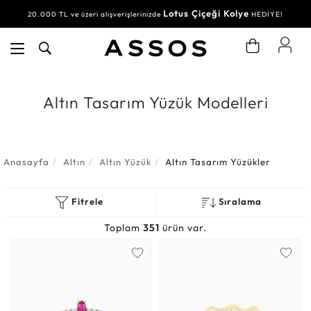
Lotus Çiçeği Kolye
20.000 TL ve üzeri alışverişlerinizde
HEDİYE!
Altın Tasarım Yüzük Modelleri
Anasayfa
Altın
Altın Yüzük
Altın Tasarım Yüzükler
Fitrele
Sıralama
Toplam
351
ürün var.