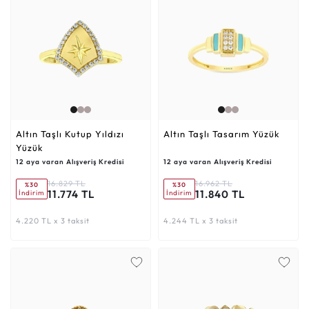
Altın Taşlı Kutup Yıldızı
Altın Taşlı Tasarım Yüzük
Yüzük
12 aya varan Alışveriş Kredisi
12 aya varan Alışveriş Kredisi
16.829 TL
16.962 TL
%30
%30
11.774 TL
11.840 TL
İndirim
İndirim
4.220 TL x 3 taksit
4.244 TL x 3 taksit