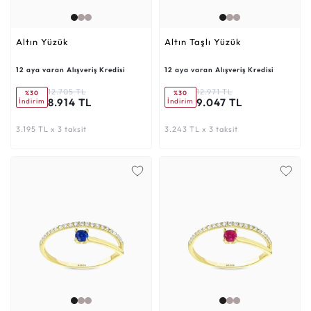
Altın Yüzük
Altın Taşlı Yüzük
12 aya varan Alışveriş Kredisi
12 aya varan Alışveriş Kredisi
12.705 TL
12.971 TL
%30
%30
8.914 TL
9.047 TL
İndirim
İndirim
3.195 TL x 3 taksit
3.243 TL x 3 taksit