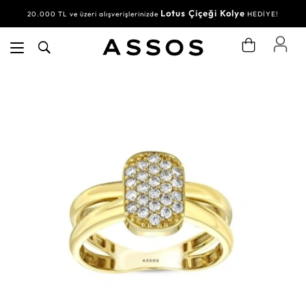
Lotus Çiçeği Kolye
20.000 TL ve üzeri alışverişlerinizde
HEDİYE!