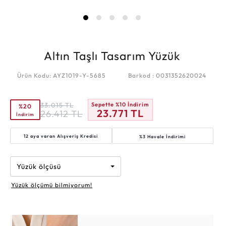
Altın Taşlı Tasarım Yüzük
Ürün Kodu: AYZ1019-Y-5685
Barkod : 0031352620024
33.015
TL
Sepette %10 İndirim
%20
23.771
TL
26.412
TL
İndirim
12 aya varan
Alışveriş Kredisi
%3 Havale İndirimi
Yüzük ölçüsü
Yüzük ölçümü bilmiyorum!