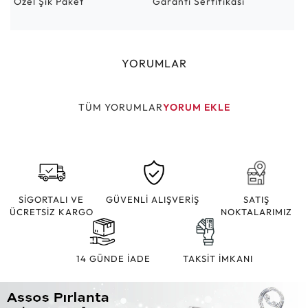
Özel Şık Paket
Garanti Sertifikası
YORUMLAR
TÜM YORUMLAR
YORUM EKLE
SİGORTALI VE
GÜVENLİ ALIŞVERİŞ
SATIŞ
ÜCRETSİZ KARGO
NOKTALARIMIZ
14 GÜNDE İADE
TAKSİT İMKANI