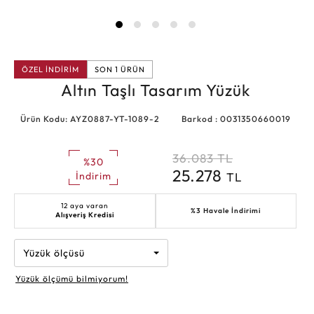
ÖZEL İNDİRİM
SON 1 ÜRÜN
Altın Taşlı Tasarım Yüzük
Ürün Kodu: AYZ0887-YT-1089-2
Barkod : 0031350660019
36.083
TL
%30
25.278
TL
İndirim
12 aya varan
%3 Havale İndirimi
Alışveriş Kredisi
Yüzük ölçüsü
Yüzük ölçümü bilmiyorum!