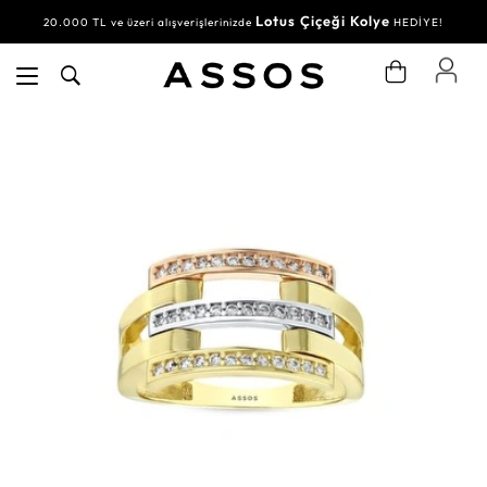
Lotus Çiçeği Kolye
20.000 TL ve üzeri alışverişlerinizde
HEDİYE!