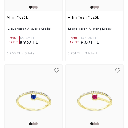
Altın Yüzük
Altın Taşlı Yüzük
12 aya varan Alışveriş Kredisi
12 aya varan Alışveriş Kredisi
12.739 TL
13.006 TL
%30
%30
8.937 TL
9.071 TL
İndirim
İndirim
3.203 TL x 3 taksit
3.251 TL x 3 taksit