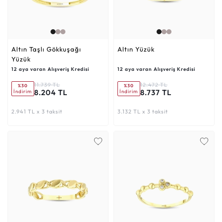
Altın Taşlı Gökkuşağı
Altın Yüzük
Yüzük
12 aya varan Alışveriş Kredisi
12 aya varan Alışveriş Kredisi
11.739 TL
12.472 TL
%30
%30
8.204 TL
8.737 TL
İndirim
İndirim
2.941 TL x 3 taksit
3.132 TL x 3 taksit