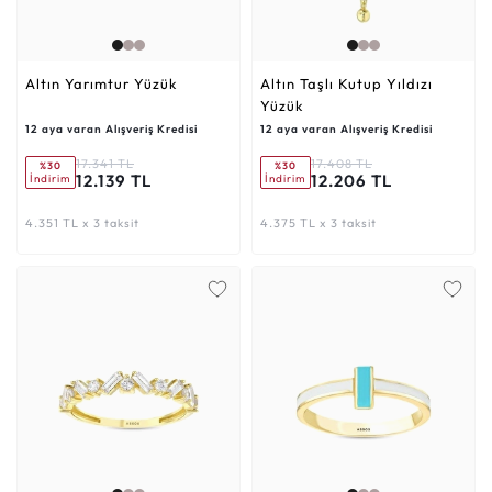
Altın Yarımtur Yüzük
Altın Taşlı Kutup Yıldızı
Yüzük
12 aya varan Alışveriş Kredisi
12 aya varan Alışveriş Kredisi
17.341 TL
17.408 TL
%30
%30
12.139 TL
12.206 TL
İndirim
İndirim
4.351 TL x 3 taksit
4.375 TL x 3 taksit