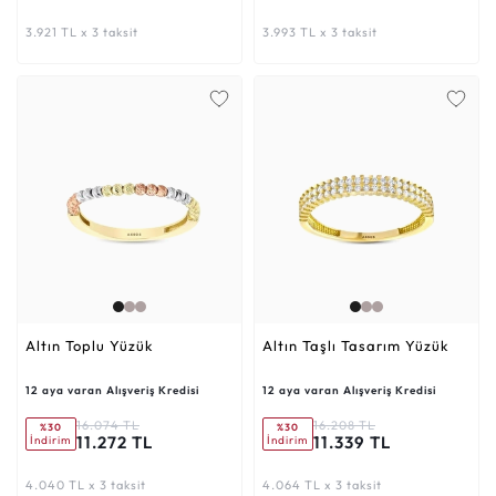
3.921 TL x 3 taksit
3.993 TL x 3 taksit
Altın Toplu Yüzük
Altın Taşlı Tasarım Yüzük
12 aya varan Alışveriş Kredisi
12 aya varan Alışveriş Kredisi
16.074 TL
16.208 TL
%30
%30
11.272 TL
11.339 TL
İndirim
İndirim
4.040 TL x 3 taksit
4.064 TL x 3 taksit