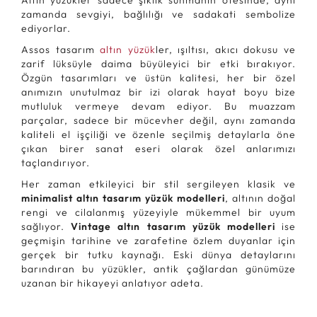
Altın yüzükler sadece şıklık sunmanın ötesinde, aynı
zamanda sevgiyi, bağlılığı ve sadakati sembolize
ediyorlar.
Assos tasarım
altın yüzük
ler, ışıltısı, akıcı dokusu ve
zarif lüksüyle daima büyüleyici bir etki bırakıyor.
Özgün tasarımları ve üstün kalitesi, her bir özel
anımızın unutulmaz bir izi olarak hayat boyu bize
mutluluk vermeye devam ediyor. Bu muazzam
parçalar, sadece bir mücevher değil, aynı zamanda
kaliteli el işçiliği ve özenle seçilmiş detaylarla öne
çıkan birer sanat eseri olarak özel anlarımızı
taçlandırıyor.
Her zaman etkileyici bir stil sergileyen klasik ve
minimalist altın tasarım yüzük modelleri
, altının doğal
rengi ve cilalanmış yüzeyiyle mükemmel bir uyum
sağlıyor.
Vintage altın tasarım yüzük modelleri
ise
geçmişin tarihine ve zarafetine özlem duyanlar için
gerçek bir tutku kaynağı. Eski dünya detaylarını
barındıran bu yüzükler, antik çağlardan günümüze
uzanan bir hikayeyi anlatıyor adeta.