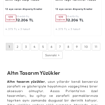
12 aya varan Alışveriş Kredisi
12 aya varan Alışveriş Kredisi
17.408 TL
17.475 TL
%30
%30
12.206 TL
12.206 TL
İndirim
İndirim
4.375 TL x 3 taksit
4.375 TL x 3 taksit
1
2
3
4
5
6
7
8
9
10
11
Sonraki >
Altın Tasarım Yüzükler
Altın tasarım yüzükler
, uzun yıllardır kendi benzersiz
zarafeti ve gösterişiyle hayatımızın vazgeçilmez birer
aksesuarı olmuştur. Assos Pırlanta'nın özel
tasarımları, bu ışıltıyı ve zarafeti parmaklarınıza
taşırken aynı zamanda duygusal bir derinlik katıyor.