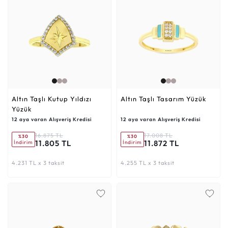
Altın Taşlı Kutup Yıldızı
Altın Taşlı Tasarım Yüzük
Yüzük
12 aya varan Alışveriş Kredisi
12 aya varan Alışveriş Kredisi
16.875 TL
17.008 TL
%30
%30
11.805 TL
11.872 TL
İndirim
İndirim
4.231 TL x 3 taksit
4.255 TL x 3 taksit