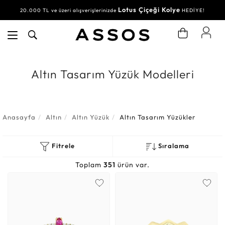
Lotus Çiçeği Kolye
20.000 TL ve üzeri alışverişlerinizde
HEDİYE!
Altın Tasarım Yüzük Modelleri
Anasayfa
Altın
Altın Yüzük
Altın Tasarım Yüzükler
Fitrele
Sıralama
Toplam
351
ürün var.