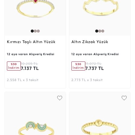
Kırmızı Taşlı Altın Yüzük
Altın Zikzak Yüzük
12 aya varan Alışveriş Kredisi
12 aya varan Alışveriş Kredisi
10.205 TL
11.072 TL
%30
%30
7.137 TL
7.737 TL
İndirim
İndirim
2.558 TL x 3 taksit
2.773 TL x 3 taksit