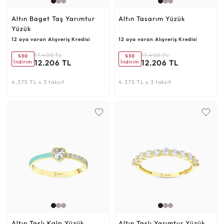
Altın Baget Taş Yarımtur
Altın Tasarım Yüzük
Yüzük
12 aya varan Alışveriş Kredisi
12 aya varan Alışveriş Kredisi
17.408 TL
17.408 TL
%30
%30
12.206 TL
12.206 TL
İndirim
İndirim
4.375 TL x 3 taksit
4.375 TL x 3 taksit
Altın Taşlı Kalp Yüzük
Altın Taşlı Yarımtur Yüzük