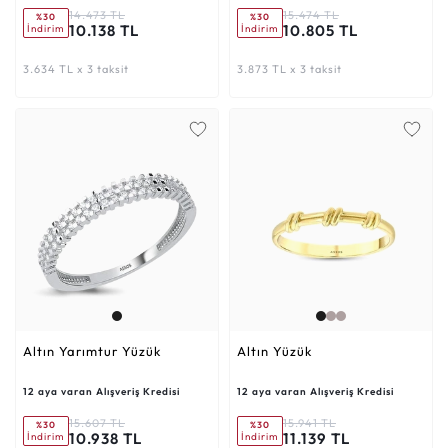
14.473 TL
15.474 TL
%30
%30
10.138 TL
10.805 TL
İndirim
İndirim
3.634 TL x 3 taksit
3.873 TL x 3 taksit
Altın Yarımtur Yüzük
Altın Yüzük
12 aya varan Alışveriş Kredisi
12 aya varan Alışveriş Kredisi
15.607 TL
15.941 TL
%30
%30
10.938 TL
11.139 TL
İndirim
İndirim