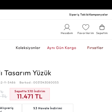
Sipariş Takibi
Kampanyalar
Hesabım
Favorilerim
Sepetim
r
Koleksiyonlar
Aynı Gün Kargo
Fırsatlar
lı Tasarım Yüzük
52-Y-5486
Barkod : 0031343080055
Sepette %10 İndirim
TL
11.471
TL
6
TL
Alışveriş
%3 Havale İndirimi
si