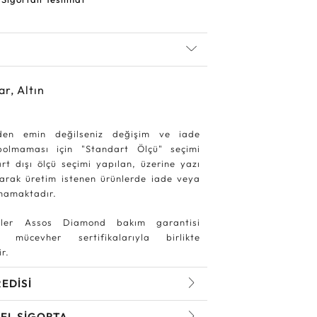
ar, Altın
den emin değilseniz değişim ve iade
ybolmaması için "Standart Ölçü" seçimi
rt dışı ölçü seçimi yapılan, üzerine yazı
larak üretim istenen ürünlerde iade veya
mamaktadır.
ler Assos Diamond bakım garantisi
 mücevher sertifikalarıyla birlikte
r.
REDİSİ
EL SİGORTA