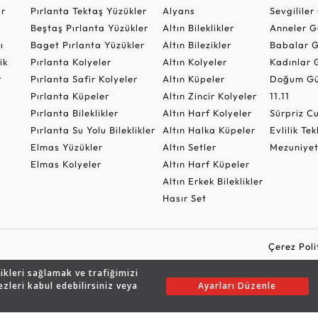
ar
Pırlanta Tektaş Yüzükler
Alyans
Sevgilile
Beştaş Pırlanta Yüzükler
Altın Bileklikler
Anneler G
ı
Baget Pırlanta Yüzükler
Altın Bilezikler
Babalar G
ik
Pırlanta Kolyeler
Altın Kolyeler
Kadınlar 
t
Pırlanta Safir Kolyeler
Altın Küpeler
Doğum Gü
Pırlanta Küpeler
Altın Zincir Kolyeler
11.11
Pırlanta Bileklikler
Altın Harf Kolyeler
Sürpriz 
Pırlanta Su Yolu Bileklikler
Altın Halka Küpeler
Evlilik Tek
Elmas Yüzükler
Altın Setler
Mezuniyet
Elmas Kolyeler
Altın Harf Küpeler
Altın Erkek Bileklikler
Hasır Set
Çerez Poli
likleri sağlamak ve trafiğimizi
ezleri kabul edebilirsiniz veya
Ayarları Düzenle
Copyright © 2026 Assos Pırlanta - Bu sitenin tüm hakları saklıdır.