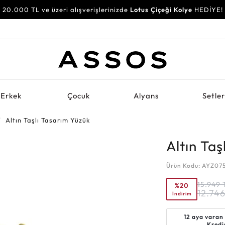
20.000 TL ve üzeri alışverişlerinizde
Lotus Çiçeği Kolye
HEDİYE!
Erkek
Çocuk
Alyans
Setle
Altın Taşlı Tasarım Yüzük
Altın Taş
Ürün Kodu: AYZ07
15.949
%20
12.74
İndirim
12 aya varan
Kredi