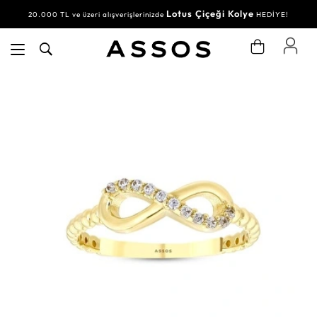
Lotus Çiçeği Kolye
20.000 TL ve üzeri alışverişlerinizde
HEDİYE!