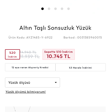
Altın Taşlı Sonsuzluk Yüzük
Ürün Kodu: AYZ1485-Y-6922
Barkod : 0031385960015
14.940
TL
Sepette %10 İndirim
%20
10.745
TL
11.939
TL
İndirim
12 aya varan
Alışveriş Kredisi
%3 Havale İndirimi
Yüzük ölçüsü
Yüzük ölçümü bilmiyorum!