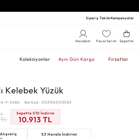
Sipariş Takibi
Kampanyalar
Hesabım
Favorilerim
Sepetim
r
Koleksiyonlar
Aynı Gün Kargo
Fırsatlar
lı Kelebek Yüzük
54-Y-5486
Barkod : 0031343103585
Sepette %10 İndirim
TL
10.913
TL
TL
Alışveriş
%3 Havale İndirimi
si