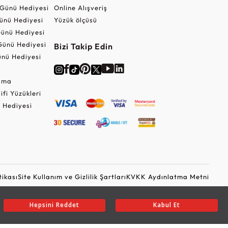
r Günü Hediyesi
Online Alışveriş
ünü Hediyesi
Yüzük ölçüsü
ünü Hediyesi
Günü Hediyesi
Bizi Takip Edin
nü Hediyesi
Cuma
lifi Yüzükleri
 Hediyesi
tikası
Site Kullanım ve Gizlilik Şartları
KVKK Aydınlatma Metni
Ticari Elektronik İleti Onayı
Güvenli Alışveriş
Hepsini Reddet
Kabul Et