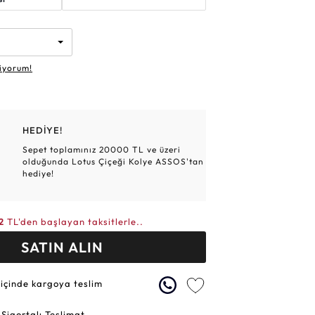
Altın Hasır Setler
Elmas Bilezikler
Altın Tesbihler
Violet
Burç
iyorum!
HEDİYE!
Sepet toplamınız 20000 TL ve üzeri
olduğunda Lotus Çiçeği Kolye ASSOS'tan
hediye!
2
TL'den başlayan taksitlerle..
SATIN ALIN
 içinde kargoya teslim
 Sigortalı Teslimat