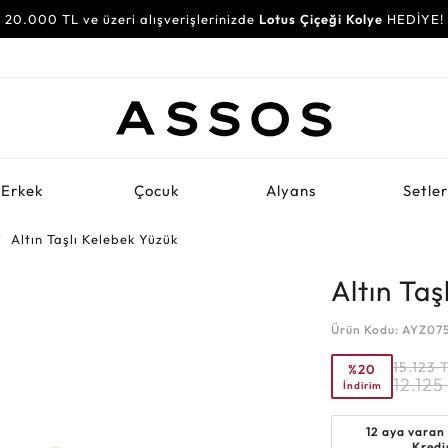
20.000 TL ve üzeri alışverişlerinizde
Lotus Çiçeği Kolye
HEDİYE!
Erkek
Çocuk
Alyans
Setle
Altın Taşlı Kelebek Yüzük
Altın Taş
Ürün Kodu: AYZ07
15.123
%20
12.125
İndirim
12 aya varan
Kredi