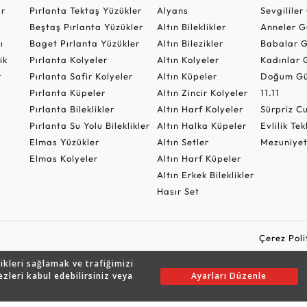
ar
Pırlanta Tektaş Yüzükler
Alyans
Sevgilile
Beştaş Pırlanta Yüzükler
Altın Bileklikler
Anneler G
ı
Baget Pırlanta Yüzükler
Altın Bilezikler
Babalar G
ik
Pırlanta Kolyeler
Altın Kolyeler
Kadınlar 
t
Pırlanta Safir Kolyeler
Altın Küpeler
Doğum Gü
Pırlanta Küpeler
Altın Zincir Kolyeler
11.11
Pırlanta Bileklikler
Altın Harf Kolyeler
Sürpriz 
Pırlanta Su Yolu Bileklikler
Altın Halka Küpeler
Evlilik Tek
Elmas Yüzükler
Altın Setler
Mezuniyet
Elmas Kolyeler
Altın Harf Küpeler
Altın Erkek Bileklikler
Hasır Set
Çerez Poli
likleri sağlamak ve trafiğimizi
ezleri kabul edebilirsiniz veya
Ayarları Düzenle
Copyright © 2026 Assos Pırlanta - Bu sitenin tüm hakları saklıdır.