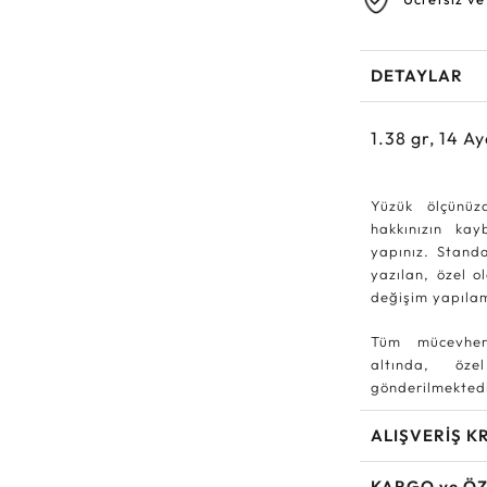
DETAYLAR
1.38
gr,
14
Ay
Yüzük ölçünüz
hakkınızın ka
yapınız. Standa
yazılan, özel o
değişim yapıla
Tüm mücevher
altında, özel
gönderilmektedi
ALIŞVERİŞ K
KARGO ve ÖZ