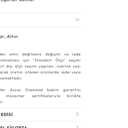
ar, Altın
den emin değilseniz değişim ve iade
ybolmaması için "Standart Ölçü" seçimi
rt dışı ölçü seçimi yapılan, üzerine yazı
larak üretim istenen ürünlerde iade veya
mamaktadır.
ler Assos Diamond bakım garantisi
 mücevher sertifikalarıyla birlikte
r.
REDİSİ
EL SİGORTA