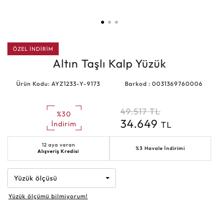
ÖZEL İNDİRİM
Altın Taşlı Kalp Yüzük
Ürün Kodu: AYZ1233-Y-9173
Barkod : 0031369760006
49.517
TL
%30
34.649
TL
İndirim
12 aya varan
%3 Havale İndirimi
Alışveriş Kredisi
Yüzük ölçüsü
Yüzük ölçümü bilmiyorum!