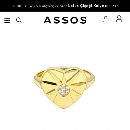
Lotus Çiçeği Kolye
20.000 TL ve üzeri alışverişlerinizde
HEDİYE!