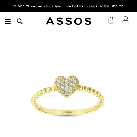
Lotus Çiçeği Kolye
20.000 TL ve üzeri alışverişlerinizde
HEDİYE!