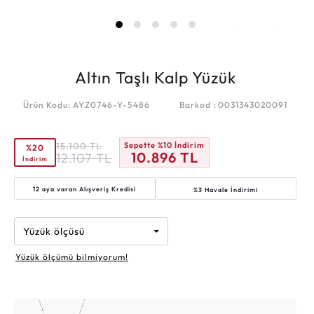
Altın Taşlı Kalp Yüzük
Ürün Kodu: AYZ0746-Y-5486
Barkod : 0031343020091
15.100
TL
Sepette %10 İndirim
%20
10.896
TL
12.107
TL
İndirim
12 aya varan
Alışveriş Kredisi
%3 Havale İndirimi
Yüzük ölçüsü
Yüzük ölçümü bilmiyorum!